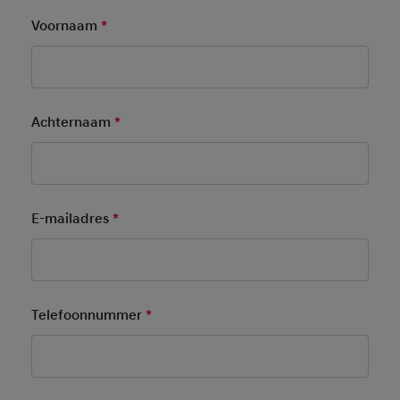
Voornaam
*
Mandatory Field
Achternaam
*
Mandatory Field
E-mailadres
*
Mandatory Field
Telefoonnummer
*
Mandatory Field