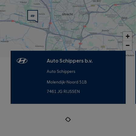
+
−
Map data © OpenStreetMap contributors
Auto Schippers b.v.
Auto Schippers
Molendijk-Noord 51B
7461 JG RIJSSEN