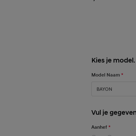
Kies je model.
Model Naam
*
Manda
BAYON
Basic User Inf
Vul je gegeven
Aanhef
*