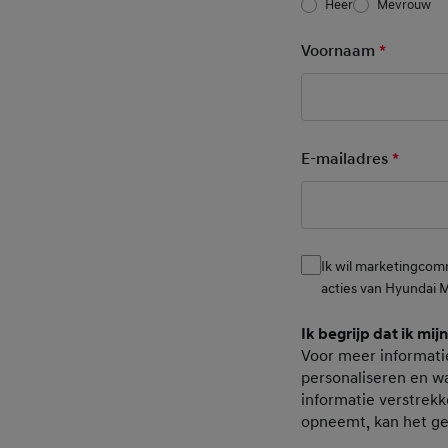
Heer
Mevrouw
Voornaam
*
Mandato
E-mailadres
*
Mandat
Ik wil marketingcom
Consent
acties van Hyundai 
Ik begrijp dat ik mij
Consent Pers
Voor meer informati
personaliseren en wa
informatie verstrekk
opneemt, kan het g