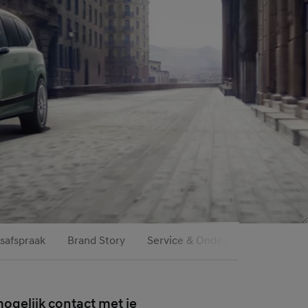
safspraak
Brand Story
Service & Onderhoud
Hyunda
ogelijk contact met je