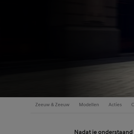
Zeeuw & Zeeuw
Modellen
Acties
O
Nadat je onderstaand 