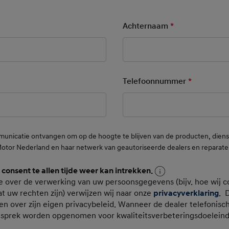
ry Field
Achternaam
*
Mandatory Fie
ory Field
Telefoonnummer
*
Mandatory
municatie ontvangen om op de hoogte te blijven van de producten, die
Motor Nederland en haar netwerk van geautoriseerde dealers en reparate
n consent te allen tijde weer kan intrekken.
oonsgegevens
e over de verwerking van uw persoonsgegevens (bijv. hoe wij c
t uw rechten zijn) verwijzen wij naar onze
privacyverklaring
. 
en over zijn eigen privacybeleid. Wanneer de dealer telefonisc
esprek worden opgenomen voor kwaliteitsverbeteringsdoelein