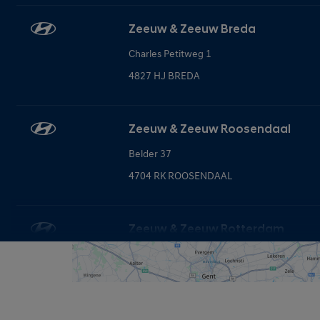
Zeeuw & Zeeuw Breda
Charles Petitweg 1
4827 HJ BREDA
Zeeuw & Zeeuw Roosendaal
Belder 37
4704 RK ROOSENDAAL
Zeeuw & Zeeuw Rotterdam
Kamerlingh Onnesweg 32
2991 XL BARENDRECHT