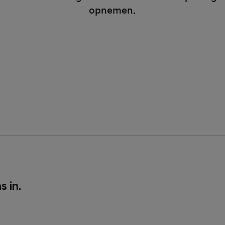
opnemen.
tory Field
o
s in.