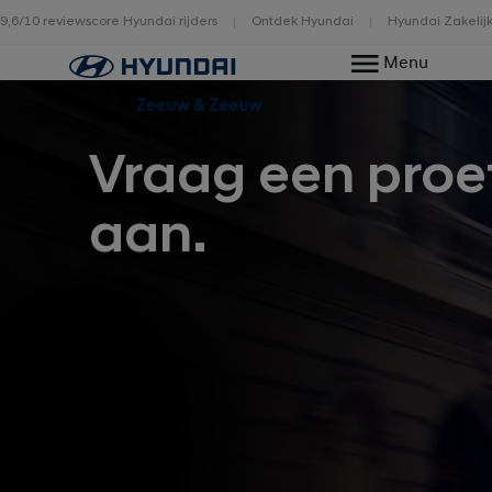
9,6/10 reviewscore Hyundai rijders
Ontdek Hyundai
Hyundai Zakelij
Home
Menu
Zeeuw & Zeeuw
Vraag een proef
aan.