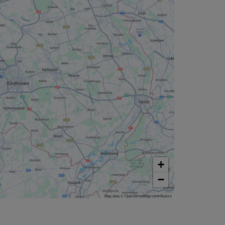
+
−
Map data © OpenStreetMap contributors