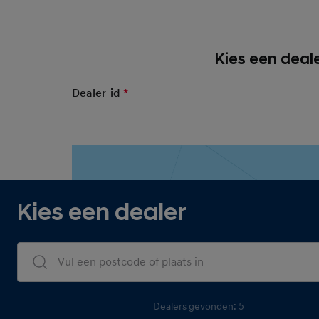
Kies een deale
Dealer-id
*
Mandatory Field
Zeeuw Zeeu
Kies een dealer
Dealers Search
Dealers gevonden: 5