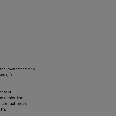
ld
 Field
nsten, evenementen en
urs.
ontent
De dealer kan u
h contact met u
den.