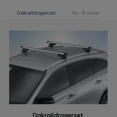
Dakraildragerset
Ski- & snowboardd
Dakraildragerset.