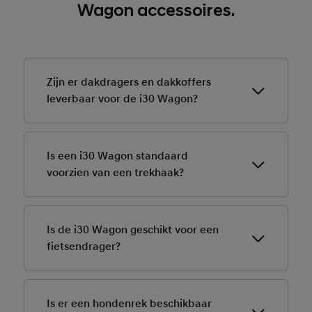
Wagon accessoires.
Zijn er dakdragers en dakkoffers
leverbaar voor de i30 Wagon?
Ja, de Hyundai i30Wagon is leverbaar met originele
accessoires zoals dakdragersets, dakkoffers en nog
Is een i30 Wagon standaard
veel meer praktische dingen voor bijvoorbeeld de
voorzien van een trekhaak?
vakantie.
De Hyundai i30 Wagon is standaard voorzien van
trekhaakvoorbereiding. De trekhaak zelf is als optie
Is de i30 Wagon geschikt voor een
beschikbaar.
fietsendrager?
Ja, de Hyundai i30 Wagon is geschikt voor een
fietsendrager. Af fabriek zijn verschillende types
Is er een hondenrek beschikbaar