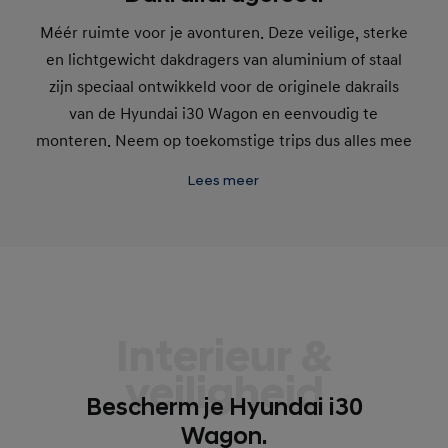
Méér ruimte voor je avonturen. Deze veilige, sterke
en lichtgewicht dakdragers van aluminium of staal
zijn speciaal ontwikkeld voor de originele dakrails
van de Hyundai i30 Wagon en eenvoudig te
monteren. Neem op toekomstige trips dus alles mee
wat je nodig hebt.
Lees meer
Interieur &
veiligheid
Bescherm je Hyundai i30
Wagon.