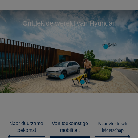
Ontdek de wereld van Hyundai.
duurzame
toekomstige
elektrisch
toekomst
mobiliteit
leiderschap