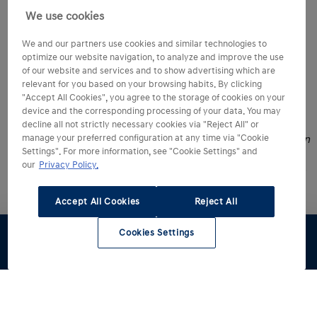
We use cookies
We and our partners use cookies and similar technologies to
Inschrijven nieuwsbrief
optimize our website navigation, to analyze and improve the use
of our website and services and to show advertising which are
relevant for you based on your browsing habits. By clicking
"Accept All Cookies", you agree to the storage of cookies on your
device and the corresponding processing of your data. You may
* De oplaadtijden kunnen variëren afhankelijk van de
decline all not strictly necessary cookies via "Reject All" or
manage your preferred configuration at any time via "Cookie
beschikbare laadomstandigheden, waaronder het vermogen
Settings". For more information, see "Cookie Settings" and
en de staat van het laadpunt, de batterij- en
our
Privacy Policy.
omgevingstemperatuur op het moment van gebruik en de
laadstatus van de batterij.
Accept All Cookies
Reject All
Cookies Settings
Stel samen
Offerte
Voorraad
Dealers