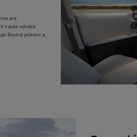
orme pre
rý v aute vytvára
je životný priestor a