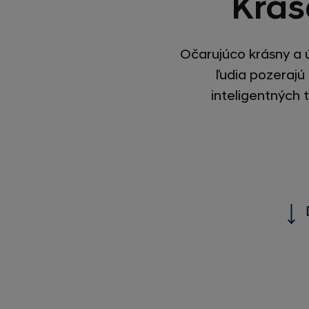
Krás
Očarujúco krásny a 
ľudia pozerajú
inteligentných t