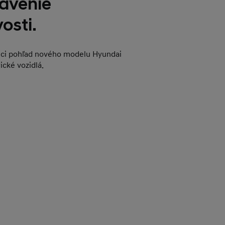
avenie
osti.
úci pohľad nového modelu Hyundai
ické vozidlá.