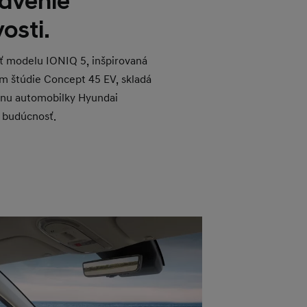
avenie
osti.
ť modelu IONIQ 5, inšpirovaná
om štúdie Concept 45 EV, skladá
jnu automobilky Hyundai
 budúcnosť.