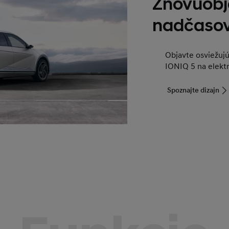
Znovuobj
nadčasov
Objavte osviežuj
IONIQ 5 na elektr
Spoznajte dizajn​