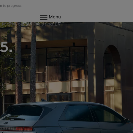
n to progress.
Menu
e majiteľov
Prejsť na EV
5.