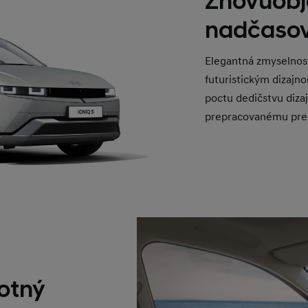
Znovuobj
nadčasov
Elegantná zmyselnos
futuristickým dizajn
poctu dedičstvu diza
prepracovanému pre
votný