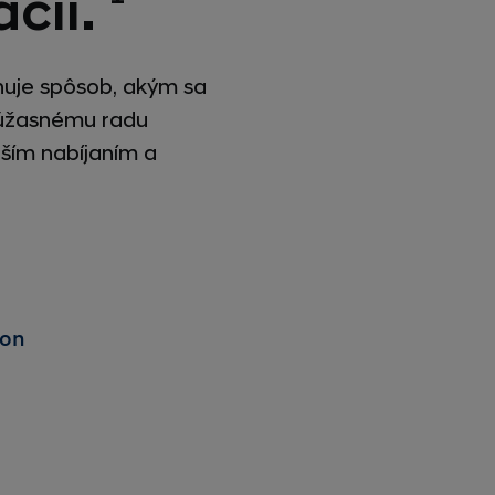
ácií.
nuje spôsob, akým sa
a úžasnému radu
ejším nabíjaním a
kon