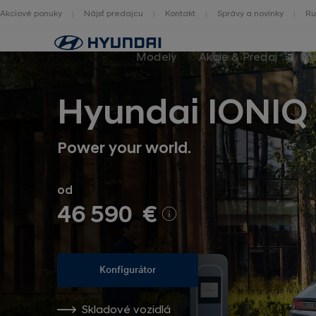
Akciové ponuky
Nájsť predajcu
Kontakt
Správy a novinky
Ru
Hlavná
stránka
Modely
Akcie & Predaj
Pr
Hyundai IONIQ 
Power your world.
od
46 590 €
Konfigurátor
Skladové vozidlá