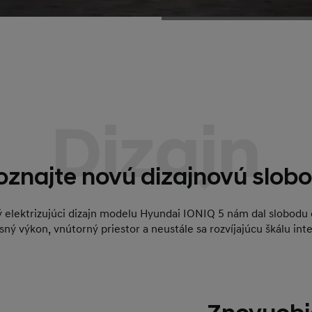
Dizajn
oznajte novú dizajnovú slobo
ý elektrizujúci dizajn modelu Hyundai IONIQ 5 nám dal slobodu
sný výkon, vnútorný priestor a neustále sa rozvíjajúcu škálu int