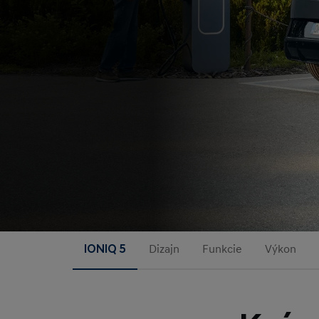
IONIQ 5
Dizajn
Funkcie
Výkon