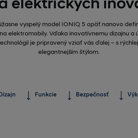
a elektrických inov
úžasne vyspelý model IONIQ 5 opäť nanovo defi
 na elektromobily. Vďaka inovatívnemu dizajnu 
echnológií je pripravený vziať vás ďalej – s rýchl
elegantnejším štýlom.
Dizajn
Funkcie
Bezpečnosť
Vý