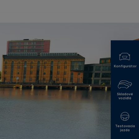
Konfigurátor
Skladové
vozidlá
Testovacia
jazda