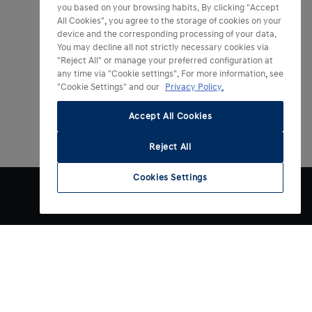
you based on your browsing habits. By clicking "Accept
All Cookies", you agree to the storage of cookies on your
device and the corresponding processing of your data.
You may decline all not strictly necessary cookies via
"Reject All" or manage your preferred configuration at
any time via "Cookie settings". For more information, see
"Cookie Settings" and our
Privacy Policy.
Accept All Cookies
Reject All
Cookies Settings
O značke