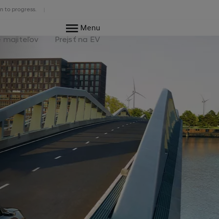
n to progress.
Menu
e majiteľov
Prejsť na EV