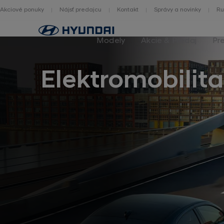
Akciové ponuky
Nájsť predajcu
Kontakt
Správy a novinky
Ru
Hlavná
stránka
Modely
Akcie & Predaj
Pr
Elektromobilita