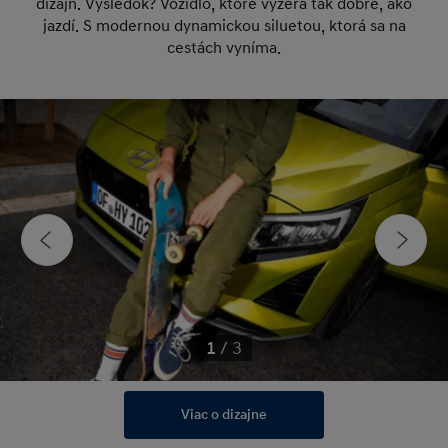
dizajn. Výsledok? Vozidlo, ktoré vyzerá tak dobre, ako
jazdí. S modernou dynamickou siluetou, ktorá sa na
cestách vyníma.
1
/
3
Viac o dizajne