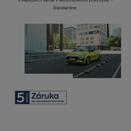
z najlepších záruk v automobilovo priemysle –
štandardne.