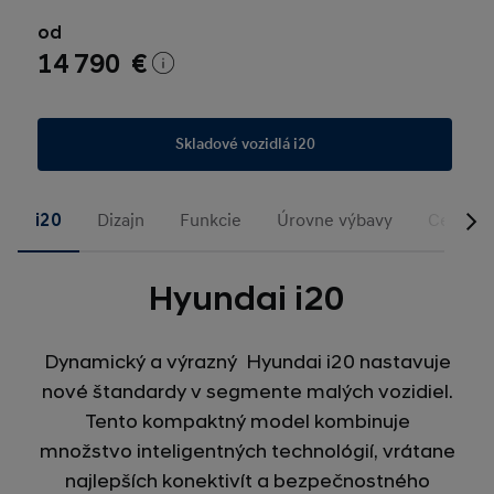
od
14 790 €
Skladové vozidlá i20
i20
Dizajn
Funkcie
Úrovne výbavy
Cenníky 
Hyundai i20
Dynamický a výrazný Hyundai i20 nastavuje
nové štandardy v segmente malých vozidiel.
Tento kompaktný model kombinuje
množstvo inteligentných technológií, vrátane
najlepších konektivít a bezpečnostného