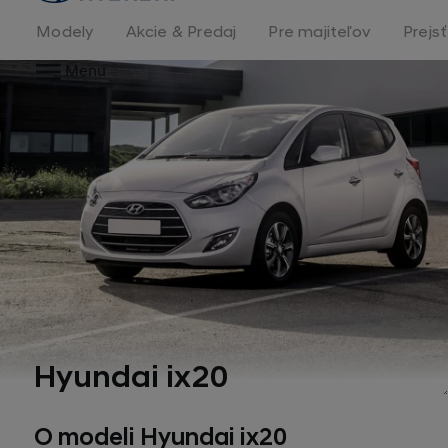
stránka
Modely
Akcie & Predaj
Pre majiteľov
Prejs
Menu
Hyundai ix20
O modeli Hyundai ix20