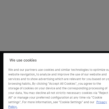
We use cookies
We and our partners use cookies and similar technologies to optimize o
website navigation, to analyze and improve the use of our website and
services and to show advertising which are relevant for you based on y
browsing habits. By clicking "Accept All Cookies", you agree to the
storage of cookies on your device and the corresponding processing of
your data. You may decline all not strictly necessary cookies via "Reject
Modely
All" or manage your preferred configuration at any time via "Cookie
settings". For more information, see "Cookie Settings" and our
Privacy
Policy.