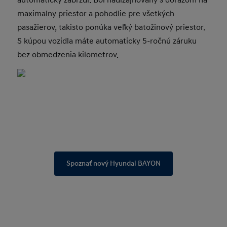
automaticky zabrzdí. Bol nadizajnovaný s dôrazom na
maximalny priestor a pohodlie pre všetkých
pasažierov, takisto ponúka veľký batožinový priestor.
S kúpou vozidla máte automaticky 5-ročnú záruku
bez obmedzenia kilometrov.
Spoznať nový Hyundai BAYON