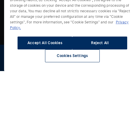
browsing habits. By clicking "Accept All Cookies", you agree to the
Modely
storage of cookies on your device and the corresponding processing of
your data. You may decline all not strictly necessary cookies via "Reject
All" or manage your preferred configuration at any time via "Cookie
Akcie
i20
settings". For more information, see "Cookie Settings" and our
Privacy
Policy.
i30 Hatchback
Predaj a Služby
i30 Kombi
Všetky akciové ponuky
Accept All Cookies
Reject All
BAYON
Servis
KONA
Konfigurátor
Cookies Settings
KONA Hybrid
Skladové vozidlá
Konfigurátor
Skladové
Testovacia
Cenníky a
vozidlá
jazda
katalógy
O značke
KONA Electric
Financovanie
Servisná akcia
TUCSON
Financovanie: Blog
Autorizované servisy
TUCSON Hybrid
Fleetový predaj
Asistenčná služba
Budúcnosť mobility
TUCSON Plug-in Hybrid
Autorizované predajne
Informácie pre nezávislých opravcov
Archívne modely
SANTA FE Hybrid
Kontaktný formulár
Kontaktný formulár
Elektromobilita
SANTA FE Plug-in Hybrid
Technológie
STARIA Hybrid
Správy a novinky
STARIA Electric
Press park
INSTER