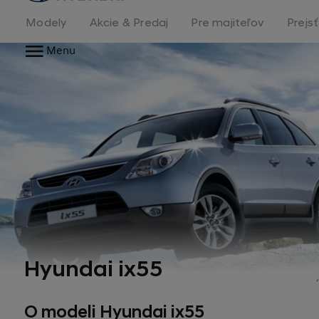
stránka
Modely
Akcie & Predaj
Pre majiteľov
Prejs
Menu
Hyundai ix55
O modeli Hyundai ix55