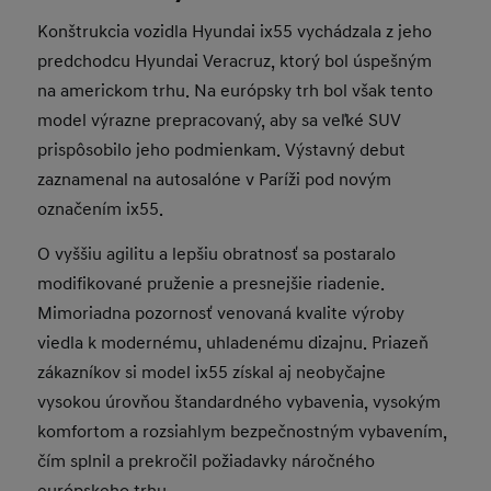
Konštrukcia vozidla Hyundai ix55 vychádzala z jeho
predchodcu Hyundai Veracruz, ktorý bol úspešným
na americkom trhu. Na európsky trh bol však tento
model výrazne prepracovaný, aby sa veľké SUV
prispôsobilo jeho podmienkam. Výstavný debut
zaznamenal na autosalóne v Paríži pod novým
označením ix55.
O vyššiu agilitu a lepšiu obratnosť sa postaralo
modifikované pruženie a presnejšie riadenie.
Mimoriadna pozornosť venovaná kvalite výroby
viedla k modernému, uhladenému dizajnu. Priazeň
zákazníkov si model ix55 získal aj neobyčajne
vysokou úrovňou štandardného vybavenia, vysokým
komfortom a rozsiahlym bezpečnostným vybavením,
čím splnil a prekročil požiadavky náročného