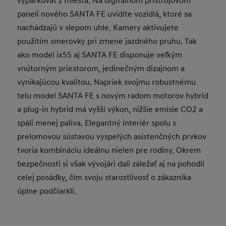
vyparkovať z miesta. Na digitálnom prístrojovom
paneli nového SANTA FE uvidíte vozidlá, ktoré sa
nachádzajú v slepom uhle. Kamery aktivujete
použitím smerovky pri zmene jazdného pruhu. Tak
ako model ix55 aj SANTA FE disponuje veľkým
vnútorným priestorom, jedinečným dizajnom a
vynikajúcou kvalitou. Napriek svojmu robustnému
telu model SANTA FE s novým radom motorov hybrid
a plug-in hybrid má vyšší výkon, nižšie emisie CO2 a
spáli menej paliva. Elegantný interiér spolu s
prelomovou sústavou vyspelých asistenčných prvkov
tvoria kombináciu ideálnu nielen pre rodiny. Okrem
bezpečnosti si však vývojári dali záležať aj na pohodlí
celej posádky, čím svoju starostlivosť o zákazníka
úplne podčiarkli.