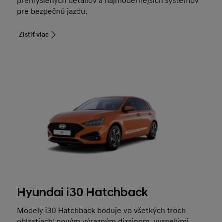
premyslených detailov a najmodernejších systémov
pre bezpečnú jazdu.
Zistiť viac
Hyundai i30 Hatchback
Modely i30 Hatchback boduje vo všetkých troch
oblastiach: novým výrazným dizajnom, vyspelými