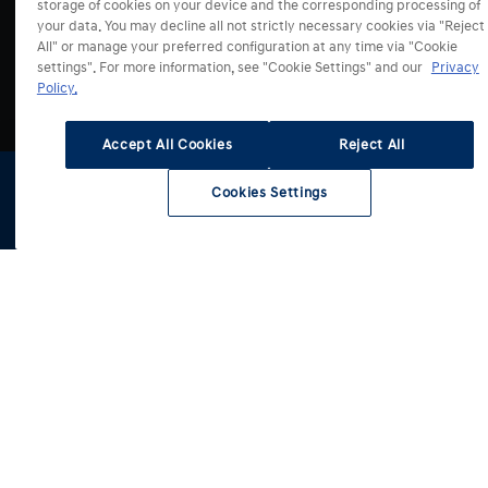
i30 Hatchback
storage of cookies on your device and the corresponding processing of
Predaj a Služby
your data. You may decline all not strictly necessary cookies via "Reject
i30 Kombi
Všetky akciové ponuky
All" or manage your preferred configuration at any time via "Cookie
BAYON
settings". For more information, see "Cookie Settings" and our
Privacy
Servis
KONA
Policy.
Konfigurátor
KONA Hybrid
Skladové vozidlá
O značke
KONA Electric
Accept All Cookies
Reject All
Financovanie
Servisná akcia
TUCSON
Financovanie: Blog
Autorizované servisy
Cookies Settings
TUCSON Hybrid
Fleetový predaj
Asistenčná služba
Budúcnosť mobility
Konfigurátor
Skladové
Testovacia
Cenníky a
TUCSON Plug-in Hybrid
vozidlá
jazda
katalógy
Autorizované predajne
Informácie pre nezávislých opravcov
Archívne modely
SANTA FE Hybrid
Kontaktný formulár
Kontaktný formulár
Elektromobilita
SANTA FE Plug-in Hybrid
Technológie
STARIA Hybrid
Správy a novinky
STARIA Electric
Press park
INSTER
Kontaktný formulár
INSTEROID
Imprint
IONIQ 3
IONIQ 5
IONIQ 5 N