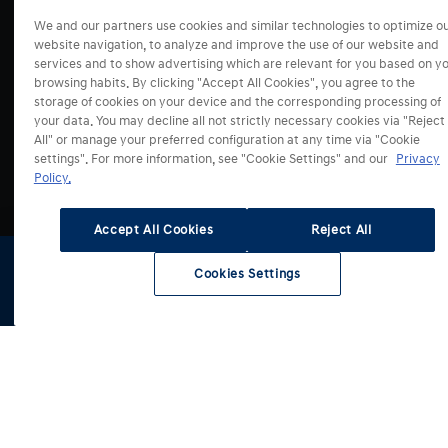
Kontaktný formulár
INSTEROID
We and our partners use cookies and similar technologies to optimize o
Imprint
IONIQ 3
website navigation, to analyze and improve the use of our website and
services and to show advertising which are relevant for you based on y
IONIQ 5
browsing habits. By clicking "Accept All Cookies", you agree to the
IONIQ 5 N
storage of cookies on your device and the corresponding processing of
Select Country
your data. You may decline all not strictly necessary cookies via "Reject
IONIQ 6
All" or manage your preferred configuration at any time via "Cookie
IONIQ 6 N
settings". For more information, see "Cookie Settings" and our
Privacy
IONIQ 9
Policy.
Accept All Cookies
Reject All
Cookies Settings
Ⓒ Copyright 2025 I Hyundai Motor Czech s. r. o., organizačná
Konfigurátor
Skladové
Testovacia
Cenníky a
zložka Slovakia. Všetky práva vyhradené.
vozidlá
jazda
katalógy
Kontaktné údaje
Ochrana osobných údajov
Správa súhlasov
EU nariadenie o dátach
Cookies Settings