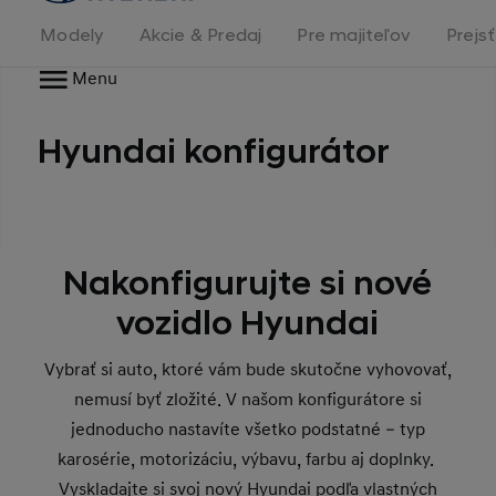
stránka
Modely
Akcie & Predaj
Pre majiteľov
Prejs
Menu
Hyundai konfigurátor
Nakonfigurujte si nové
vozidlo Hyundai
Vybrať si auto, ktoré vám bude skutočne vyhovovať,
nemusí byť zložité. V našom konfigurátore si
jednoducho nastavíte všetko podstatné – typ
karosérie, motorizáciu, výbavu, farbu aj doplnky.
Vyskladajte si svoj nový Hyundai podľa vlastných