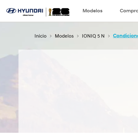
Modelos
SNS page
Compra
Inicio
Modelos
IONIQ 5 N
Condicion