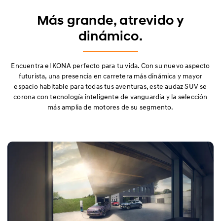
Destacados
Más grande, atrevido y
Exterior
dinámico.
Interior
Encuentra el KONA perfecto para tu vida. Con su nuevo aspecto
Prestaciones
futurista, una presencia en carretera más dinámica y mayor
espacio habitable para todas tus aventuras, este audaz SUV se
corona con tecnología inteligente de vanguardia y la selección
Seguridad
más amplia de motores de su segmento.
Confort
N Line