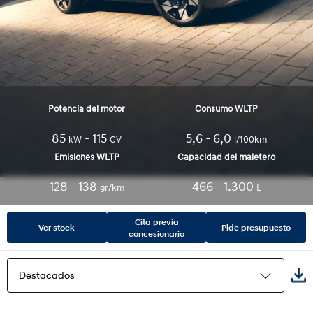
Potencia del motor
Consumo WLTP
85
-
115
5,6 - 6,0
kW
CV
l/100km
Emisiones WLTP
Capacidad del maletero
128 - 138
466 - 1.300
gr/km
L
Cita previa
Ver stock
Pide presupuesto
concesionario
Destacados