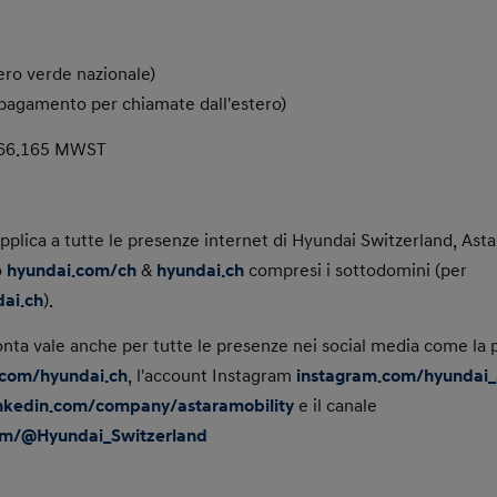
ro verde nazionale)
 pagamento per chiamate dall'estero)
166.165 MWST
pplica a tutte le presenze internet di Hyundai Switzerland, Asta
o
hyundai.com/ch
&
hyundai.ch
compresi i sottodomini (per
ai.ch
).
onta vale anche per tutte le presenze nei social media come la
com/hyundai.ch
, l'account Instagram
instagram.com/hyundai_
inkedin.com/company/astaramobility
e il canale
om/@Hyundai_Switzerland