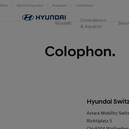
Rete
Mondo Hyundai
Pressrom
Contattaci
Logo
Consulenza
Hyundai
Modelli
Servi
& Aquisto
Switzerland
Colophon.
Hyundai Swit
Astara Mobility Swit
Richtiplatz 5
CH-8304 Wallisellen