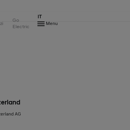
IT
Go
zi
Menu
Electric
zerland
zerland AG