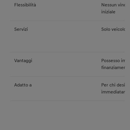
Flessibilità
Nessun vincol
iniziale
Servizi
Solo veicolo
Vantaggi
Possesso imme
finanziament
Adatto a
Per chi deside
immediatame