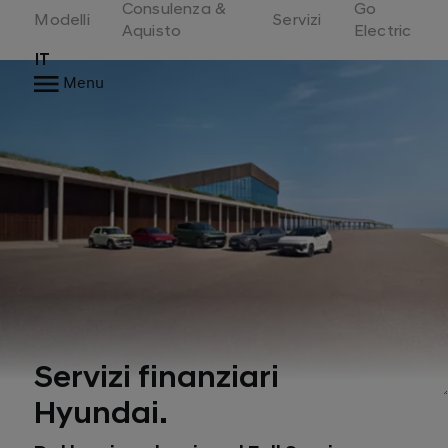
Consulenza &
Go
Switzerland
Modelli
Servizi
Aquisto
Electric
IT
Menu
Servizi finanziari
Hyundai.