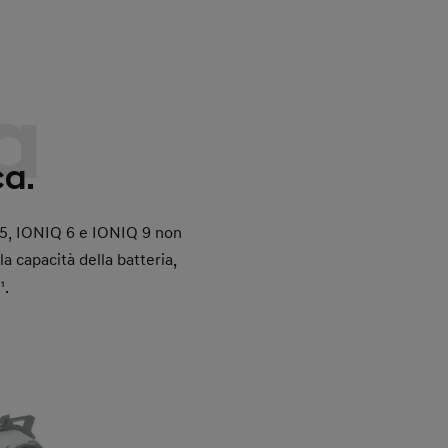
a
ca.
 5, IONIQ 6 e IONIQ 9 non
a capacità della batteria,
¹.