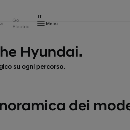
IT
Go
zi
Menu
Electric
che Hyundai.
gico su ogni percorso.
noramica dei model