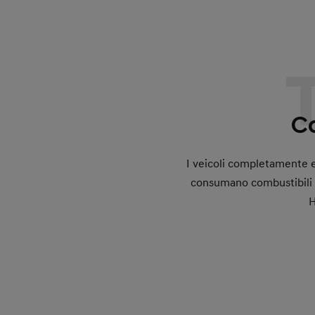
Co
I veicoli completamente 
consumano combustibili fo
H