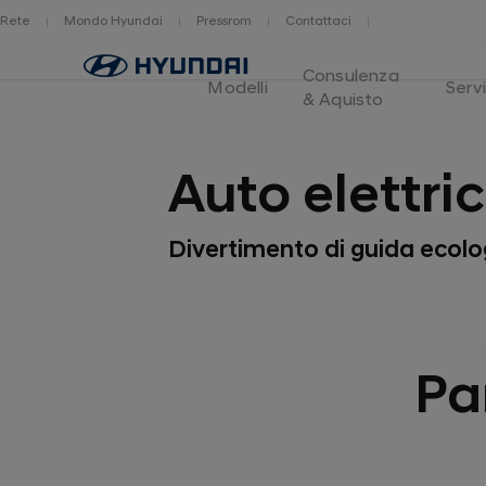
Rete
Mondo Hyundai
Pressrom
Contattaci
Logo
Consulenza
Hyundai
Modelli
Servi
& Aquisto
Switzerland
Auto elettri
Divertimento di guida ecolo
Pa