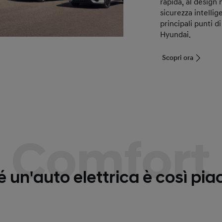
rapida, al design
sicurezza intellig
principali punti d
Hyundai.
Scopri ora
Comfort
 un'auto elettrica è così pia