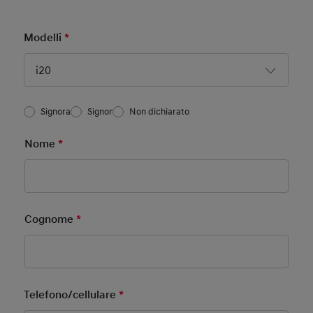
Modelli
*
Mandatory Field
i20
Ci
*
Signora
Signor
Non dichiarato
Basic User Info4
Nome
*
Mandatory Field
Cognome
*
Mandatory Field
Telefono/cellulare
*
Mandatory Field