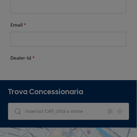
Email
*
Mandatory Field
Dealer-id
*
Mandatory Field
Trova Concessionaria
Dealers Search