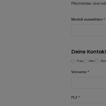
Pflichtfelder sind mi
Modell auswählen
*
Deine Kontak
Frau/Herr
*
Frau
Herr
Div
Vorname
*
Pflichtfel
PLZ
*
Pflichtfeld