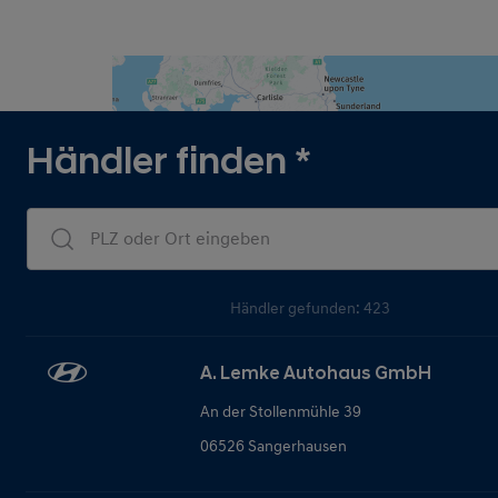
Händler finden
*
Dealers Search
Händler gefunden: 423
A. Lemke Autohaus GmbH
An der Stollenmühle 39
06526 Sangerhausen