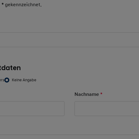
t
*
gekennzeichnet.
Pflichtfeld
tdaten
ers
Keine Angabe
d
Nachname
*
Pflichtfeld