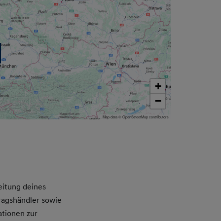
+
−
Map data © OpenStreetMap contributors
itung deines
ragshändler sowie
ationen zur