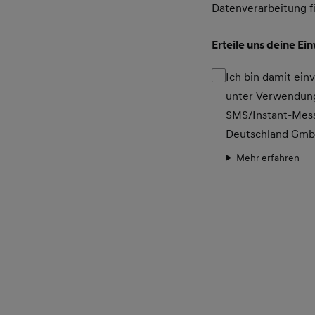
A.M.T. Autohaus GmbH
Datenverarbeitung f
Pestalozziallee 18
Erteile uns deine Ei
97941 Tauberbischofsheim
Ich bin damit ei
unter Verwendung
ACW König GmbH
SMS/Instant-Mess
Wittestr. 32
Deutschland Gm
13509 Berlin
Mehr erfahren
ACW König GmbH
Neustädter Straße 24B
16816 Neuruppin
AHP GmbH & Co. KG