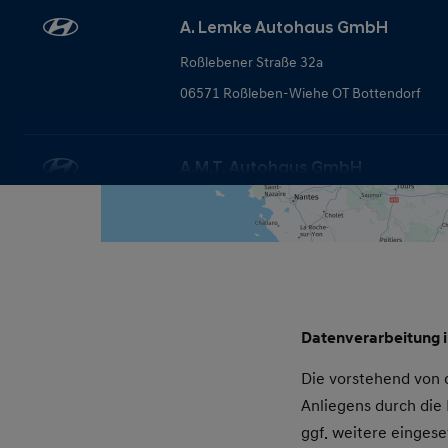
A. Lemke Autohaus GmbH
Roßlebener Straße 32a
06571 Roßleben-Wiehe OT Bottendorf
A.M.T. Autohaus GmbH
Am Bäuerleinsberg 1
97837 Erlenbach bei Marktheidenfeld
A.M.T. Autohaus GmbH
Datenverarbeitung 
Igersheimer Str. 80
97980 Bad Mergentheim
Die vorstehend von
Anliegens durch di
ggf. weitere eingese