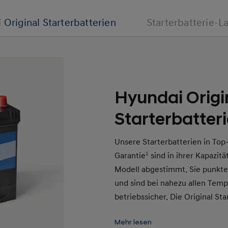
 Original Starterbatterien
Starterbatterie-L
Hyundai Origi
Starterbatter
Unsere Starterbatterien in Top
Garantie
1
sind in ihrer Kapazitä
Modell abgestimmt. Sie punkten
und sind bei nahezu allen Temp
betriebssicher. Die Original St
und verfügen über eine verring
Mehr lesen
ausgezeichnete Rostvorsorge.