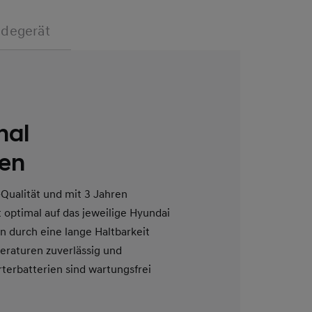
adegerät
nal
ien
-Qualität und mit 3 Jahren
t optimal auf das jeweilige Hyundai
 durch eine lange Haltbarkeit
eraturen zuverlässig und
arterbatterien sind wartungsfrei
erte Selbstentladung sowie eine