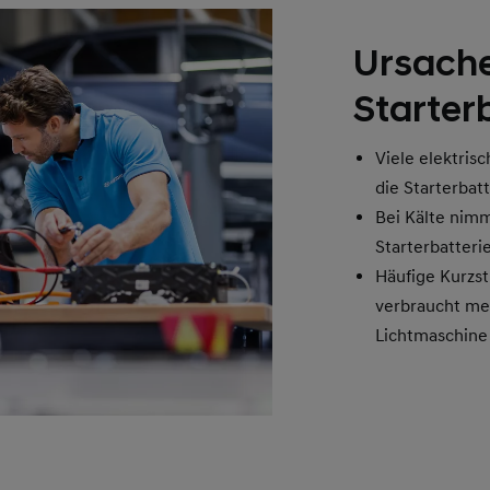
Ursache
Starter
Viele elektris
die Starterbat
Bei Kälte nimm
Starterbatteri
Häufige Kurzst
verbraucht meh
Lichtmaschine