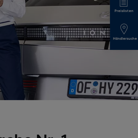
Preislisten
Händlersuche