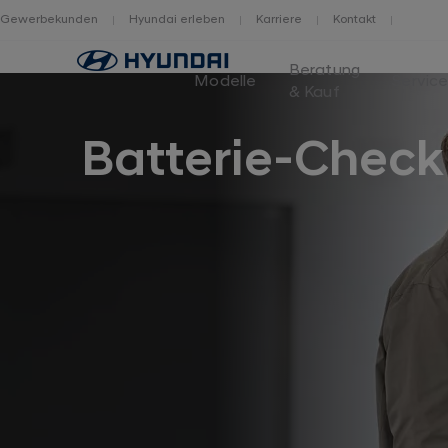
Gewerbekunden
Hyundai erleben
Karriere
Kontakt
Home
Beratung
Modelle
Servic
& Kauf
Batterie-Check