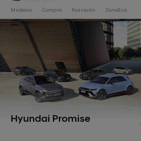
Modelos
Compra
Posventa
ZonaEco
Menu
Hyundai Promise