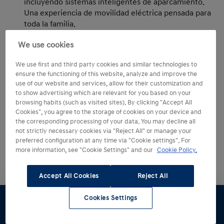
incluyendo sistemas inteligentes de aparcamiento.
Una experiencia de movilidad eléctrica pensada para
toda la familia.
NEXO
: un SUV de diseño limpio que combina
We use cookies
aerodinámica y estilo con un toque de elegancia que
atrae todas las miradas. Funciona con pila de
We use first and third party cookies and similar technologies to
hidrógeno, por lo que únicamente emite vapor de
ensure the functioning of this website, analyze and improve the
agua allá por donde pisa.
use of our website and services, allow for their customization and
to show advertising which are relevant for you based on your
browsing habits (such as visited sites). By clicking "Accept All
Preguntas frecuentes
Cookies", you agree to the storage of cookies on your device and
the corresponding processing of your data. You may decline all
not strictly necessary cookies via "Reject All" or manage your
preferred configuration at any time via "Cookie settings". For
¿Qué dudas tienes sobre los SUV? Hyundai te
more information, see "Cookie Settings" and our
Cookie Policy.
responde
:
Expandir todo
Accept All Cookies
Reject All
Cookies Settings
SUV vs.
crossover
¿cuál es la
Configúralo
Pruébalo
Oferta
Renting