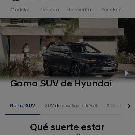
Modelos
Compra
Posventa
ZonaEco
Menu
Pl
Gama SUV de Hyundai
Gama SUV
SUV de gasolina o diésel
SUV eléctric
Qué suerte estar