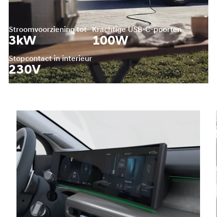
Stroomvoorziening tot
Krachtige USB-C-poorten
3
kW
100
W
Stopcontact in interieur
230
V