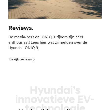
Reviews.
De media/pers en IONIQ 9-rijders zijn heel
enthousiast! Lees hier wat zij melden over de
Hyundai IONIQ 9.
Bekijk reviews
Hyundai’s
innovatieve EV-
technologie