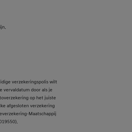
jn.
idige verzekeringspolis wilt
e vervaldatum door als je
toverzekering op het juiste
lke afgesloten verzekering
deverzekering-Maatschappij
019550).