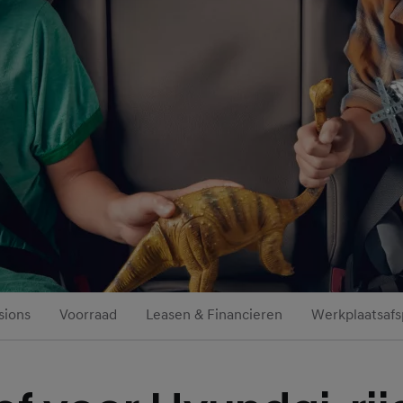
sions
Voorraad
Leasen & Financieren
Werkplaatsafs