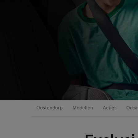
Oostendorp
Modellen
Acties
Occa