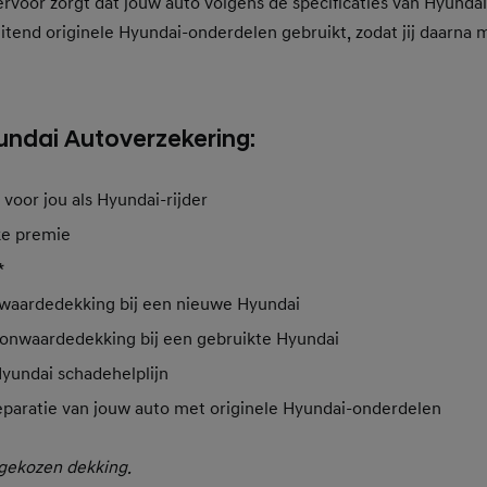
ervoor zorgt dat jouw auto volgens de specificaties van Hyundai
uitend originele Hyundai-onderdelen gebruikt, zodat jij daarna 
ndai Autoverzekering:
oor jou als Hyundai-rijder
ke premie
*
uwwaardedekking bij een nieuwe Hyundai
asionwaardedekking bij een gebruikte Hyundai
Hyundai schadehelplijn
paratie van jouw auto met originele Hyundai-onderdelen
 gekozen dekking.