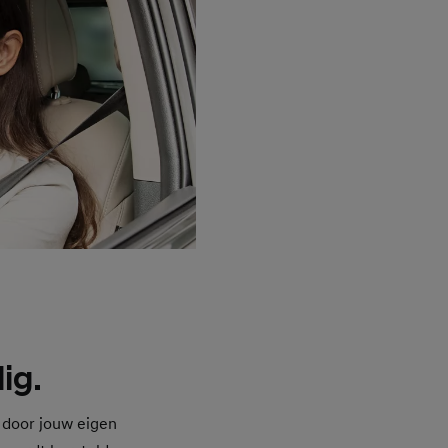
ig.
 door jouw eigen