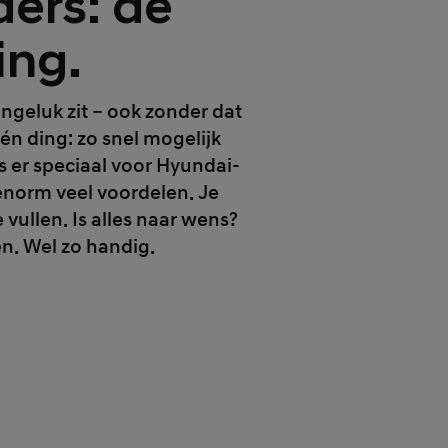
ders: de
ing.
ongeluk zit – ook zonder dat
één ding: zo snel mogelijk
s er speciaal voor Hyundai-
enorm veel voordelen. Je
vullen. Is alles naar wens?
en. Wel zo handig.