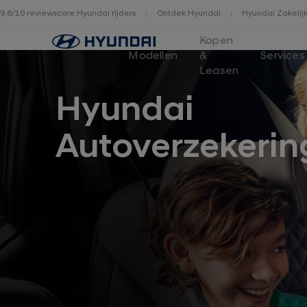
9,6/10 reviewscore Hyundai rijders
Ontdek Hyundai
Hyundai Zakelij
Home
Kopen
Modellen
&
Services
Leasen
Hyundai
Autoverzekerin