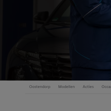
Oostendorp
Modellen
Acties
Occa