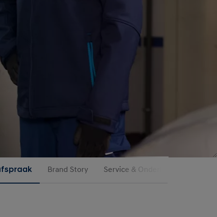
afspraak
Brand Story
Service & Onderhoud
Hyunda