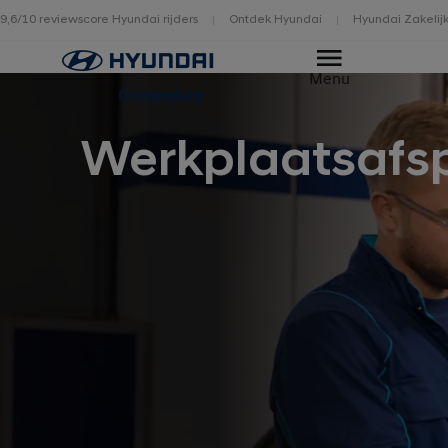
9,6/10 reviewscore Hyundai rijders
Ontdek Hyundai
Hyundai Zakelij
Home
Menu
Oostendorp
Werkplaatsafs