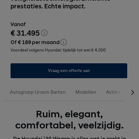
prestaties. Echte impact.
Vanaf
€ 31.495
Of € 189 per maand
Voordeel volgens Hyundai: tijdelijk tot wel € 4.000
Vraag een offerte aan
Autogroep Ursem Barten
Modellen
Acties
Occ
Ruim, elegant,
comfortabel, veelzijdig.
De Hyundai i30 Wagon is alles wat je zoekt in