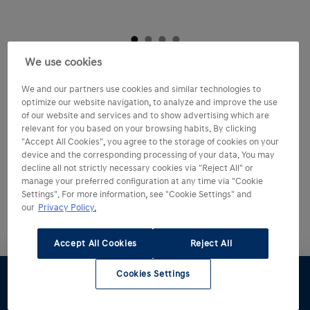
We use cookies
We and our partners use cookies and similar technologies to
optimize our website navigation, to analyze and improve the use
of our website and services and to show advertising which are
relevant for you based on your browsing habits. By clicking
"Accept All Cookies", you agree to the storage of cookies on your
device and the corresponding processing of your data. You may
decline all not strictly necessary cookies via "Reject All" or
Hyundai 5 jaar
manage your preferred configuration at any time via "Cookie
garantie zonder
Settings". For more information, see "Cookie Settings" and
our
Privacy Policy.
kilometerbeperking.
Accept All Cookies
Reject All
Net als elke andere Hyundai wordt ook de i30 Wagon
gebouwd volgens de hoogste kwaliteitsnormen. Die
Cookies Settings
kwaliteit benadrukken we met onze unieke en
Proefrit
Offerte
Brochure
Stel samen
Voorraad