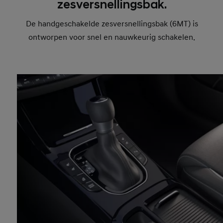
zesversnellingsbak.
De handgeschakelde zesversnellingsbak (6MT) is
ontworpen voor snel en nauwkeurig schakelen.