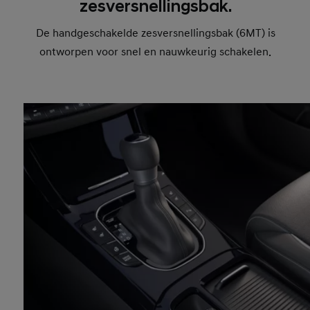
zesversnellingsbak.
De handgeschakelde zesversnellingsbak (6MT) is
ontworpen voor snel en nauwkeurig schakelen.