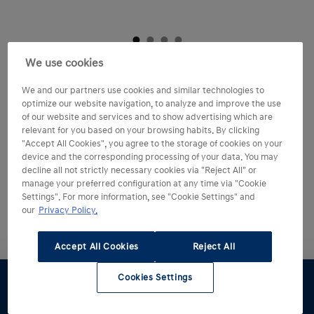
We use cookies
We and our partners use cookies and similar technologies to
optimize our website navigation, to analyze and improve the use
of our website and services and to show advertising which are
relevant for you based on your browsing habits. By clicking
"Accept All Cookies", you agree to the storage of cookies on your
device and the corresponding processing of your data. You may
decline all not strictly necessary cookies via "Reject All" or
Hyundai 5 jaar
manage your preferred configuration at any time via "Cookie
garantie zonder
Settings". For more information, see "Cookie Settings" and
our
Privacy Policy.
kilometerbeperking.
Accept All Cookies
Reject All
Net als elke andere Hyundai wordt ook de i30 Wagon
gebouwd volgens de hoogste kwaliteitsnormen. Die
Cookies Settings
kwaliteit benadrukken we met onze unieke en
Proefrit
Offerte
Brochure
Stel samen
Voorraad