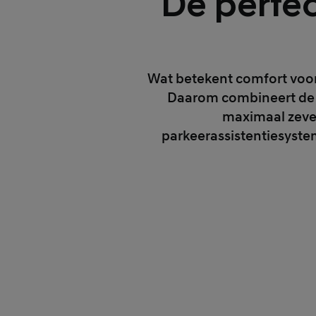
De perfe
Wat betekent comfort voor j
Daarom combineert de I
maximaal zeven
parkeerassistentiesyste