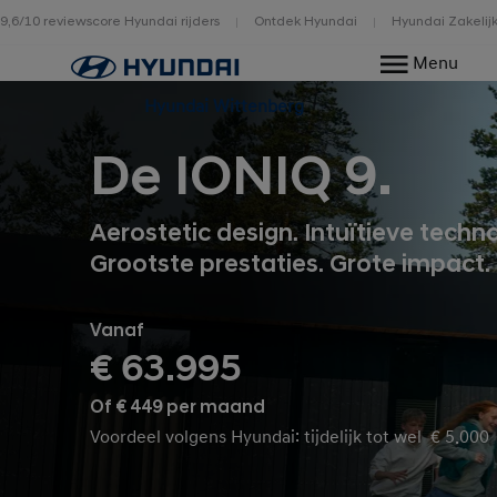
9,6/10 reviewscore Hyundai rijders
Ontdek Hyundai
Hyundai Zakelij
Home
Menu
Hyundai Wittenberg
De IONIQ 9.
Aerostetic design. Intuïtieve techno
Grootste prestaties. Grote impact.
Vanaf
€ 63.995
Of € 449 per maand
Voordeel volgens Hyundai: tijdelijk tot wel € 5.000