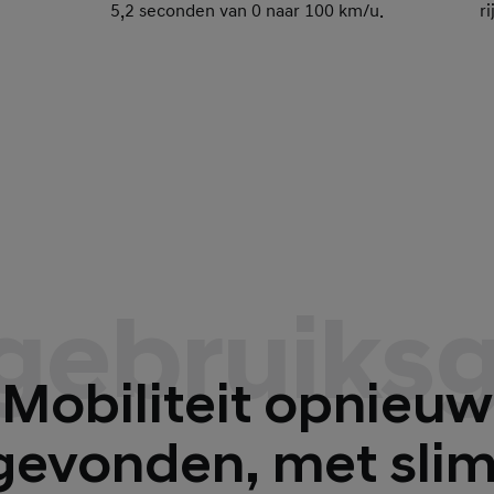
5,2 seconden van 0 naar 100 km/u.
r
gebruik
Mobiliteit opnieuw
tgevonden, met sli