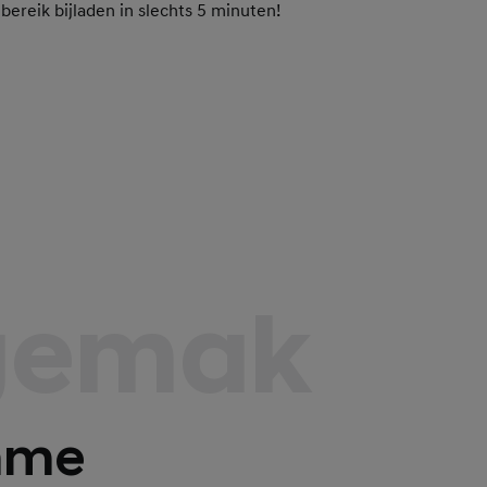
ijbereik bijladen in slechts 5 minuten!
sgemak
mme