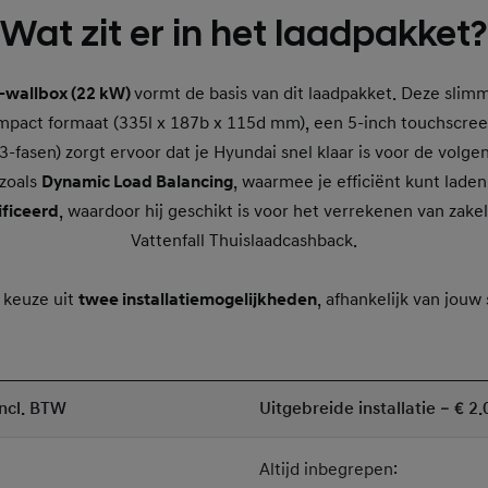
Wat zit er in het laadpakket?
-wallbox (22 kW)
vormt de basis van dit laadpakket. Deze sli
mpact formaat (335l x 187b x 115d mm), een 5-inch touchscree
3-fasen) zorgt ervoor dat je Hyundai snel klaar is voor de volge
 zoals
Dynamic Load Balancing
, waarmee je efficiënt kunt lade
ficeerd
, waardoor hij geschikt is voor het verrekenen van zake
Vattenfall Thuislaadcashback.
 keuze uit
twee installatiemogelijkheden
, afhankelijk van jouw 
incl. BTW
Uitgebreide installatie – € 2
Altijd inbegrepen: