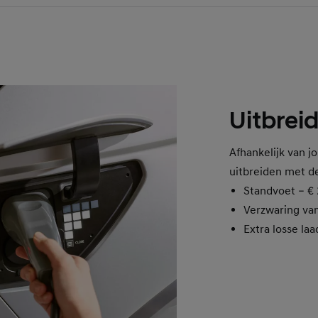
Uitbrei
Afhankelijk van j
uitbreiden met d
Standvoet – € 
Verzwaring van
Extra losse la