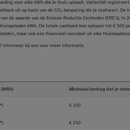
eding voor elke kWh die je thuis oplaadt. Vattenfall registreert
cashback uit op basis van de CO₂‑besparing die je realiseert. De
k van de waarde van de Emissie Reductie Eenheden (ERE’s). In 
thuisgeladen kWh. De totale cashback kan oplopen tot € 500 per 
isladen, maar ook een financieel voordeel uit elke thuislaadsess
 Informeer bij ons voor meer informatie.
r (kWh)
Minimaal bedrag dat je ontv
*)
€ 100
*)
€ 250