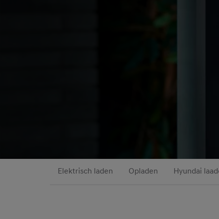
Elektrisch laden
Opladen
Hyundai laad