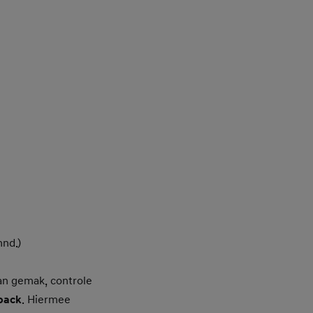
mnd.)
an gemak, controle
back
. Hiermee