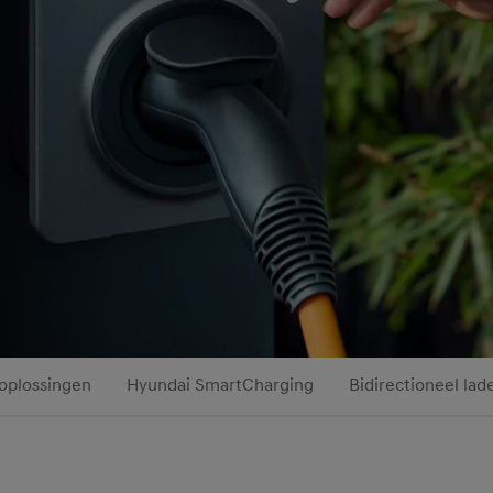
oplossingen
Hyundai SmartCharging
Bidirectioneel lad