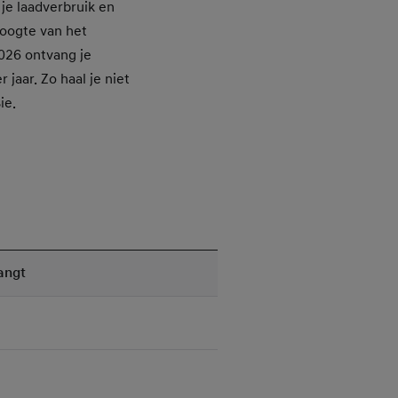
 je laadverbruik en
 hoogte van het
2026 ontvang je
jaar. Zo haal je niet
ie.
angt