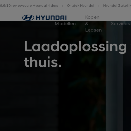
9,6/10 reviewscore Hyundai rijders
Ontdek Hyundai
Hyundai Zakelij
Home
Kopen
Modellen
&
Services
Leasen
Laadoplossing
thuis.