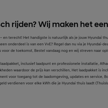
sch rijden? Wij maken het ee
r – en terecht! Het handigste is natuurlijk als je jouw Hyundai t
 geen onderdeel is van een VvE? Regel dan nu via je Hyundai-de
 is voor de toekomst. Bestel vandaag nog en wij streven naar op
aadpakket, inclusief laadpunt en professionele installatie. Afhan
kheden waardoor de prijs kan verschillen. Het laadpakket is incl
ment voor toegang tot de laadomgeving, updates en service. Bo
ld verdienen voor elke kWh die je Hyundai thuis laadt (Thuis