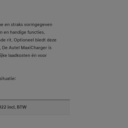
mme en straks vormgegeven
n en handige functies.
nde rit. Optioneel biedt deze
n. De Autel MaxiCharger is
lijke laadkosten én voor
situatie:
.022 incl. BTW