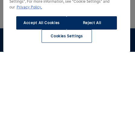
Settings". For more information, see "Cookie Settings" and
our
Privacy Policy.
Accept All Cookies
Reject All
Cookies Settings
Stel samen
Offerte
Voorraad
Dealers
Hyundai kiezen
Hyundai ontdekken
Alle modellen
Reviews
Hyundai rijden
Voorraad
Een betere wereld