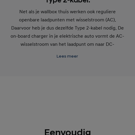
Type 2-kabel.
Net als je wallbox thuis werken ook reguliere
openbare laadpunten met wisselstroom (AC).
Daarvoor heb je dus dezelfde Type 2-kabel nodig. De
on-board charger in je elektrische auto vormt de AC-
wisselstroom van het laadpunt om naar DC-
gelijkstroom die vervolgens wordt opgeslagen in de
Lees meer
hoogvoltagebatterij van je auto. De laadsnelheid (de
maximale laadcapaciteit per uur) wordt bepaald door
het vermogen van het laadpunt en ligt gewoonlijk
tussen de 11 en 43 kW (3-fase) of dat van de on-
board charger in je Hyundai, die bedraagt
bijvoorbeeld 7,2 (1-fase) of 11 kW (3-fase) – het
laagste aantal kW’s is bepalend voor de laadsnelheid.
Eenvoudig