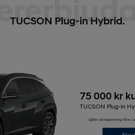
ererbjud
TUCSON Plug-in Hybrid.
75 000 kr k
TUCSON Plug-in Hybr
Gäller vid registrering före 1 
Bilar i