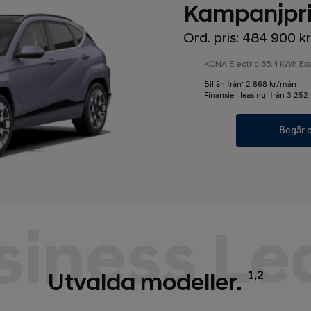
Kampanjpris
Ord. pris: 484 900 kr
KONA Electric 65.4 kWh Ess
Billån från: 2 868 kr/mån
Finansiell leasing: från 3 25
Begär o
siness Le
1,2
Utvalda modeller.