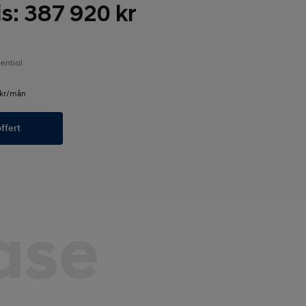
: 387 920 kr
ential
2 kr/mån
ffert
ase