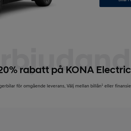
rbjudan
20% rabatt på KONA Electric
gerbilar för omgående leverans. Välj mellan billån
1
eller finansie