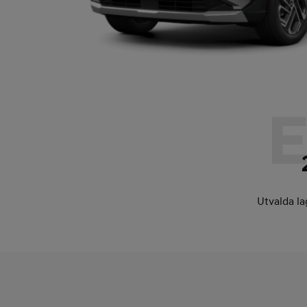
E
Utvalda la