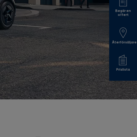
Begär en
offert
Återförsäljare
Prislista