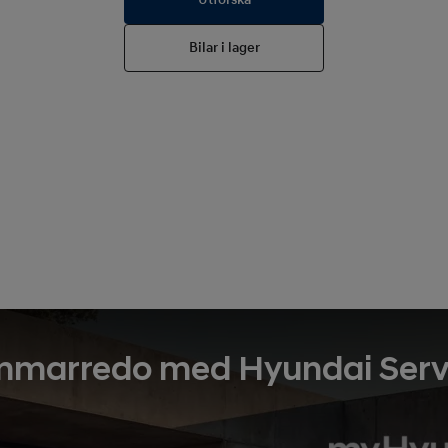
Bilar i lager
marredo med Hyundai Serv