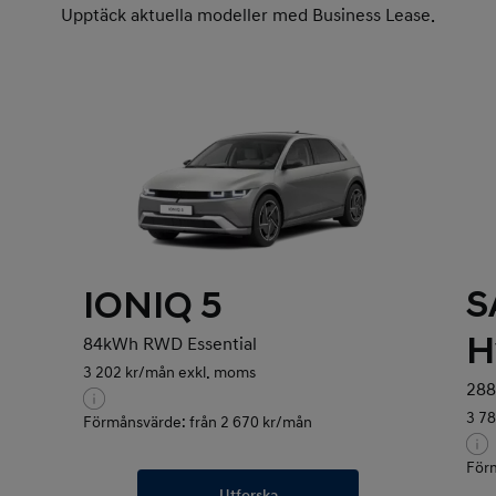
Upptäck aktuella modeller med Business Lease.
S
IONIQ 5
H
84kWh RWD Essential
3 202 kr/mån exkl. moms
288
3 7
Förmånsvärde: från 2 670 kr/mån
För
Utforska