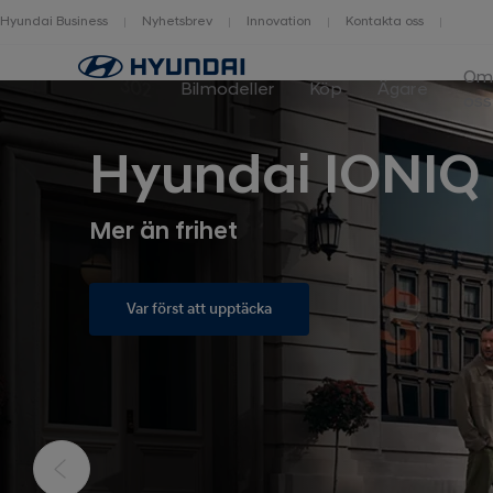
Hyundai Business
Nyhetsbrev
Innovation
Kontakta oss
O
Bilmodeller
Köp
Ägare
oss
Hyundai IONIQ
Mer än frihet
Var först att upptäcka