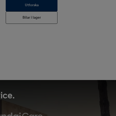
Utforska
Bilar i lager
ice.