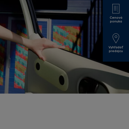
Cenová
ponuka
Vyhľadať
predajcu