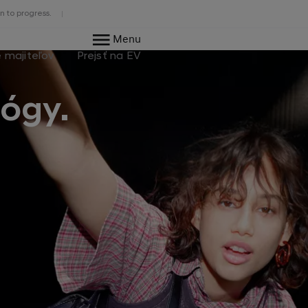
n to progress.
Menu
e majiteľov
Prejsť na EV
lógy.