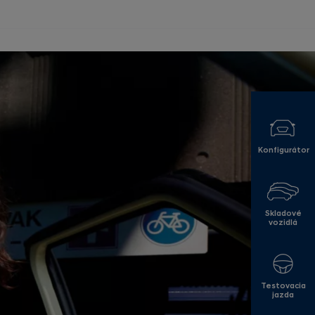
Konfigurátor
Skladové
vozidlá
Testovacia
jazda