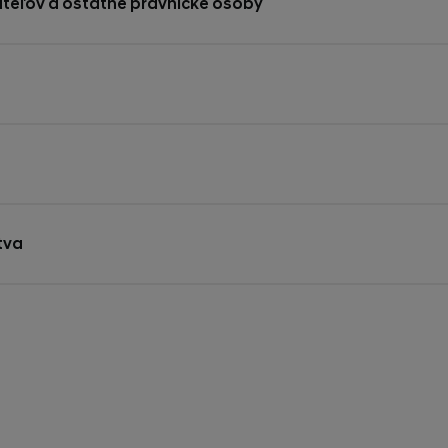
ateľov a ostatné právnické osoby
tva