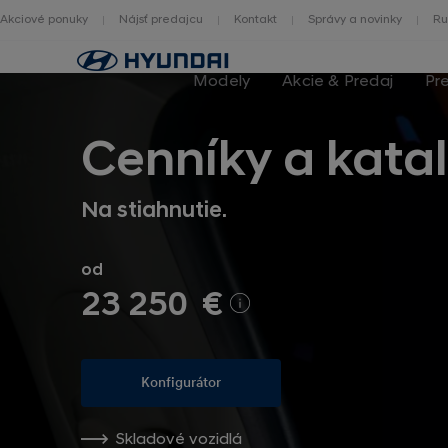
Akciové ponuky
Nájsť predajcu
Kontakt
Správy a novinky
Ru
Hlavná
stránka
Modely
Akcie & Predaj
Pr
Cenníky a kata
Na stiahnutie.
od
23 250 €
Konfigurátor
Skladové vozidlá