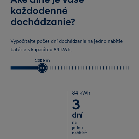
každodenné
dochádzanie?
Vypočítajte počet dní dochádzania na jedno nabitie
batérie s kapacitou 84 kWh.
120 km
84 kWh
3
dní
na
jedno
1
nabitie