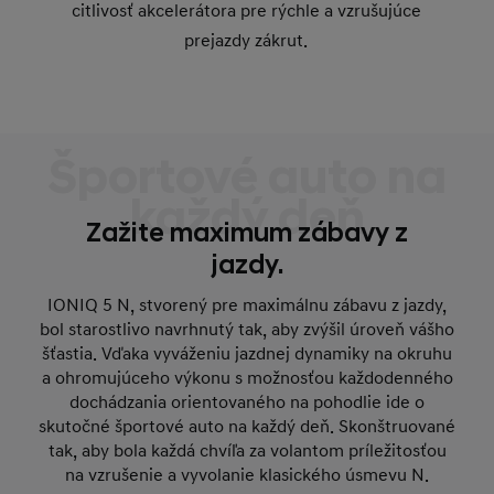
citlivosť akcelerátora pre rýchle a vzrušujúce
prejazdy zákrut.
Športové auto na
každý deň
Zažite maximum zábavy z
jazdy.
IONIQ 5 N, stvorený pre maximálnu zábavu z jazdy,
bol starostlivo navrhnutý tak, aby zvýšil úroveň vášho
šťastia. Vďaka vyváženiu jazdnej dynamiky na okruhu
a ohromujúceho výkonu s možnosťou každodenného
dochádzania orientovaného na pohodlie ide o
skutočné športové auto na každý deň. Skonštruované
tak, aby bola každá chvíľa za volantom príležitosťou
na vzrušenie a vyvolanie klasického úsmevu N.