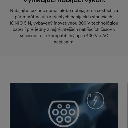
Vynikajúci nabíjací výkon.
Nabíjajte cez noc doma, alebo dobíjajte na cestách za
pár minút na ultra rýchlych nabíjacích staniciach.
IONIQ 5 N, vybavený inovatívnou 800 V technológiou
batérií pre jedny z najrýchlejších nabíjacích časov v
súčasnosti, je kompatibilný aj so 400 V a AC
nabíjaním.