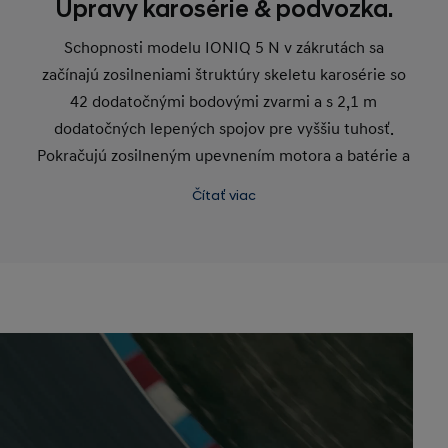
Úpravy karosérie & podvozka.
Schopnosti modelu IONIQ 5 N v zákrutách sa
začínajú zosilneniami štruktúry skeletu karosérie so
42 dodatočnými bodovými zvarmi a s 2,1 m
dodatočných lepených spojov pre vyššiu tuhosť.
Pokračujú zosilneným upevnením motora a batérie a
končia sa pevnejším predným a zadným pomocným
Čítať viac
rámom pre zvýšenie bočnej tuhosti.