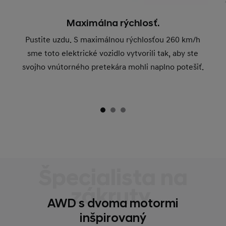
Maximálna rýchlosť.
Pustite uzdu. S maximálnou rýchlosťou 260 km/h
sme toto elektrické vozidlo vytvorili tak, aby ste
svojho vnútorného pretekára mohli naplno potešiť.
Špecialista na
zákruty.
AWD s dvoma motormi
inšpirovaný