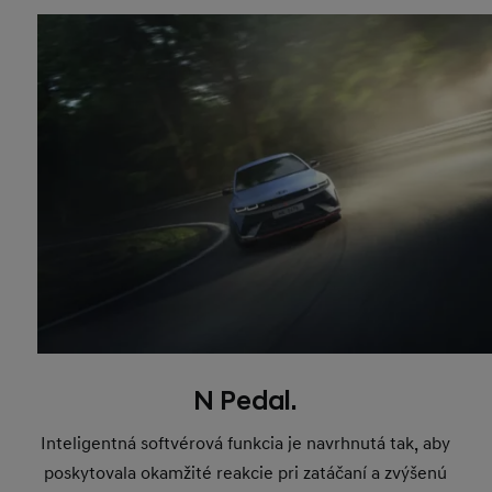
N Pedal.
Inteligentná softvérová funkcia je navrhnutá tak, aby
poskytovala okamžité reakcie pri zatáčaní a zvýšenú