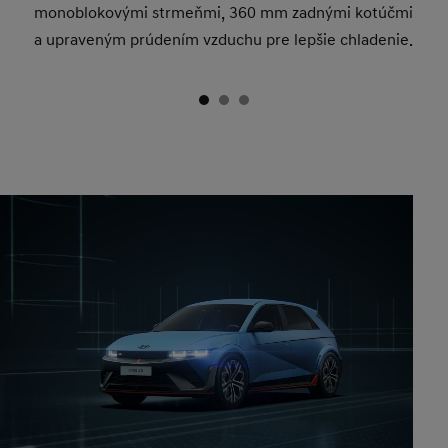
monoblokovými strmeňmi, 360 mm zadnými kotúčmi
a upraveným prúdením vzduchu pre lepšie chladenie.