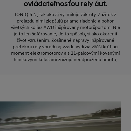
ovládateľnosťou rely áut.
IONIQ 5 N, tak ako aj vy, miluje zákruty. Zážitok z
prejazdu nimi zlepšujú priame riadenie a pohon
všetkých kolies AWD inšpirovaný motoršportom. Nie
je to len šoférovanie. Je to spôsob, si ako okoreniť
život vzrušením. Zosilnené nápravy inšpirované
pretekmi rely vpredu aj vzadu vydržia väčší krútiaci
moment elektromotorov a s 21-palcovými kovanými
hliníkovými kolesami znižujú neodpruženú hmotu.