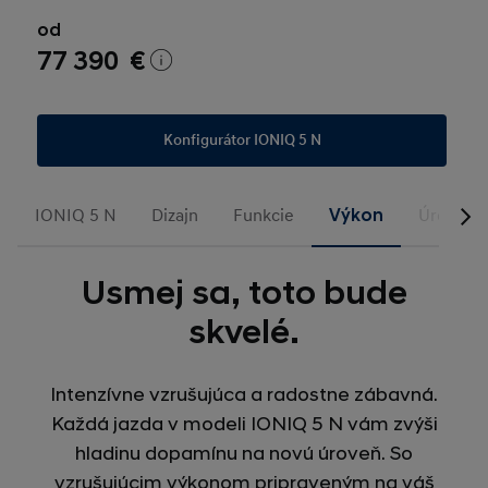
od
77 390 €
Konfigurátor IONIQ 5 N
IONIQ 5 N
Dizajn
Funkcie
Výkon
Úrovne 
Usmej sa, toto bude
skvelé.
Intenzívne vzrušujúca a radostne zábavná.
Každá jazda v modeli IONIQ 5 N vám zvýši
hladinu dopamínu na novú úroveň. So
vzrušujúcim výkonom pripraveným na váš