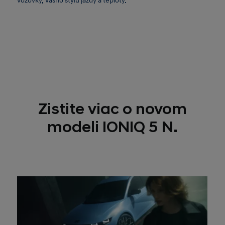
vozovky, vášho štýlu jazdy a teploty.
Zistite viac o novom
modeli IONIQ 5 N.