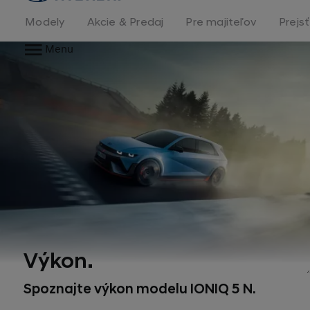
stránka
Modely
Akcie & Predaj
Pre majiteľov
Prejs
Menu
Výkon.
*
Spoznajte výkon modelu IONIQ 5 N.