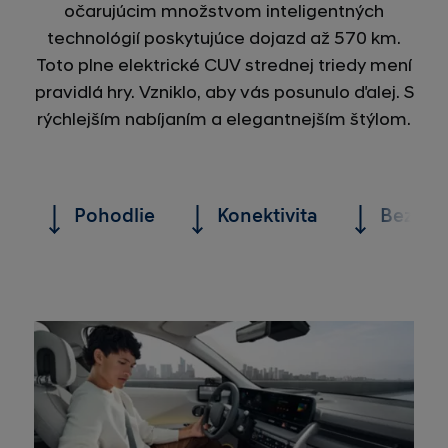
očarujúcim množstvom inteligentných
technológií poskytujúce dojazd až 570 km.
Toto plne elektrické CUV strednej triedy mení
pravidlá hry. Vzniklo, aby vás posunulo ďalej. S
rýchlejším nabíjaním a elegantnejším štýlom.
Pohodlie
Konektivita
Bezpeč