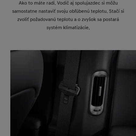
Ako to máte radi. Vodič aj spolujazdec si môžu
samostatne nastaviť svoju obľúbenú teplotu. Stačí si
zvoliť požadovanú teplotu a o zvyšok sa postará
systém klimatizácie.