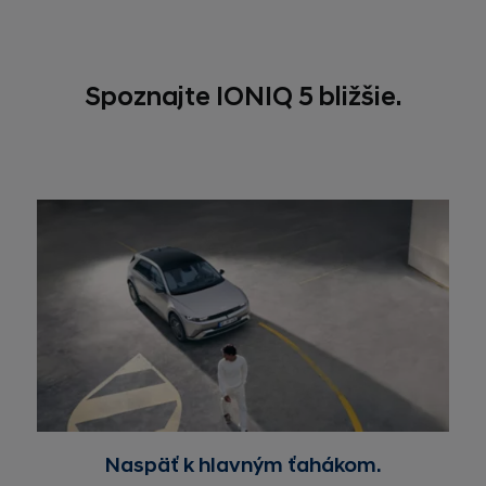
Spoznajte IONIQ 5 bližšie.
Naspäť k hlavným ťahákom.