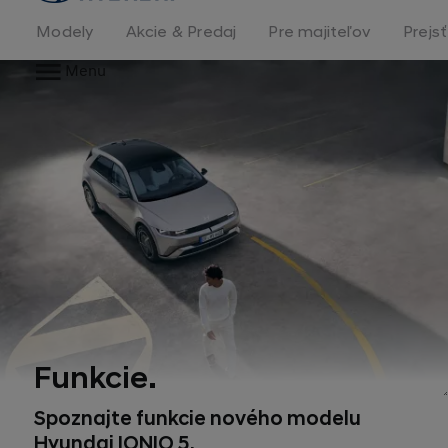
stránka
Modely
Akcie & Predaj
Pre majiteľov
Prejs
Menu
Funkcie.
Spoznajte funkcie nového modelu
Hyundai IONIQ 5.