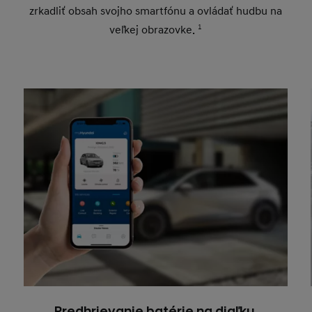
zrkadliť obsah svojho smartfónu a ovládať hudbu na
veľkej obrazovke.
1
Predhrievanie batérie na diaľku.