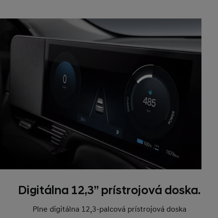
Digitálna 12,3’’ prístrojová doska.
Plne digitálna 12,3-palcová prístrojová doska