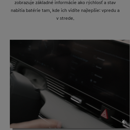
zobrazuje základné informácie ako rýchlosť a stav
nabitia batérie tam, kde ich vidíte najlepšie: vpredu a
v strede.