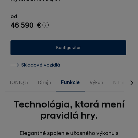
od
46 590 €
Konfigurátor
Skladové vozidlá
IONIQ 5
Dizajn
Funkcie
Výkon
N Line
Technológia, ktorá mení
pravidlá hry.
Elegantné spojenie úžasného výkonu s