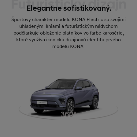
Futuristický dizajn
Elegantne sofistikovaný.
Športový charakter modelu KONA Electric so svojimi
uhladenými líniami a futuristickým nádychom
podčiarkuje obloženie blatníkov vo farbe karosérie,
ktoré využíva ikonickú dizajnovú identitu prvého
modelu KONA.
360°