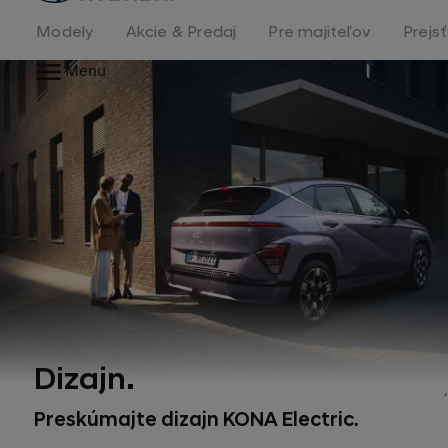
stránka
Modely
Akcie & Predaj
Pre majiteľov
Prejs
Menu
Dizajn.
Preskúmajte dizajn KONA Electric.