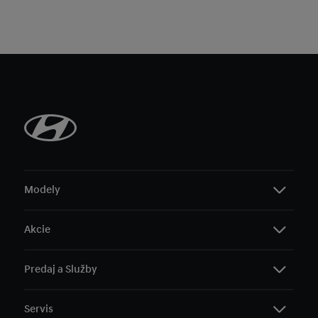
Modely
Akcie
i20
i30 Hatchback
Predaj a Služby
i30 Kombi
Všetky akciové ponuky
BAYON
Servis
KONA