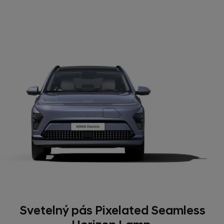
Svetelný pás Pixelated Seamless