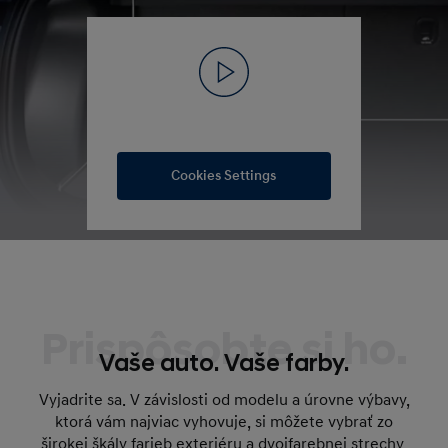
Cookies Settings
Prispôsobte si ho.
Vaše auto. Vaše farby.
Vyjadrite sa. V závislosti od modelu a úrovne výbavy,
ktorá vám najviac vyhovuje, si môžete vybrať zo
širokej škály farieb exteriéru a dvojfarebnej strechy,