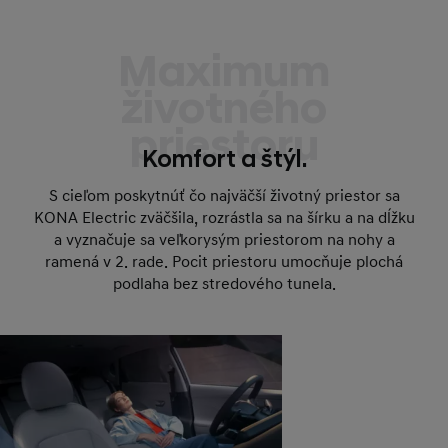
Maximum
životného
priestoru
Komfort a štýl.
S cieľom poskytnúť čo najväčší životný priestor sa
KONA Electric zväčšila, rozrástla sa na šírku a na dĺžku
a vyznačuje sa veľkorysým priestorom na nohy a
ramená v 2. rade. Pocit priestoru umocňuje plochá
podlaha bez stredového tunela.