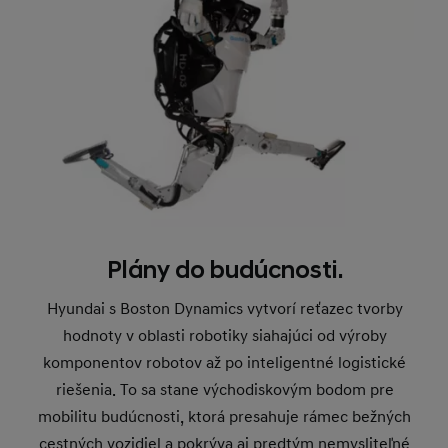
Plány do budúcnosti.
Hyundai s Boston Dynamics vytvorí reťazec tvorby
hodnoty v oblasti robotiky siahajúci od výroby
komponentov robotov až po inteligentné logistické
riešenia. To sa stane východiskovým bodom pre
mobilitu budúcnosti, ktorá presahuje rámec bežných
cestných vozidiel a pokrýva aj predtým nemysliteľné