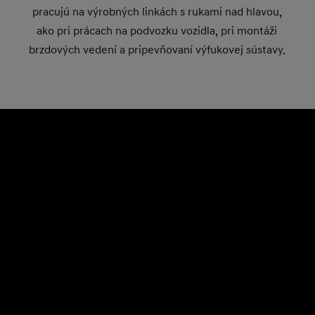
pracujú na výrobných linkách s rukami nad hlavou,
ako pri prácach na podvozku vozidla, pri montáži
brzdových vedení a pripevňovaní výfukovej sústavy.