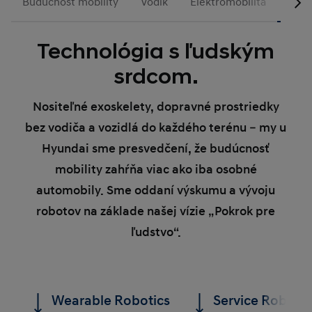
Budúcnosť mobility
Vodík
Elektromobilita
Rob
Technológia s ľudským
srdcom.
Nositeľné exoskelety, dopravné prostriedky
bez vodiča a vozidlá do každého terénu – my u
Hyundai sme presvedčení, že budúcnosť
mobility zahŕňa viac ako iba osobné
automobily. Sme oddaní výskumu a vývoju
robotov na základe našej vízie „Pokrok pre
ľudstvo“.
Wearable Robotics
Service Robotic