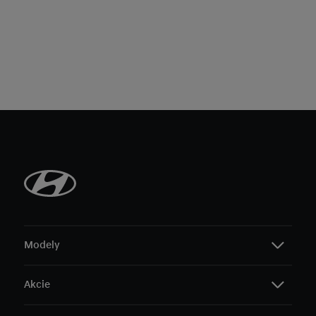
Modely
Akcie
i20
i30 Hatchback