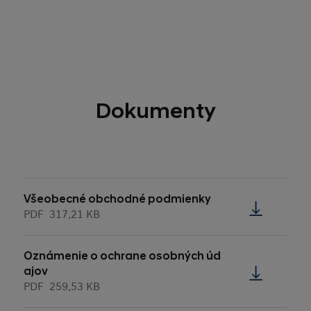
Dokumenty
Všeobecné obchodné podmienky
PDF
317.21 KB
Oznámenie o ochrane osobných úd
ajov
PDF
259.53 KB
Aktuálne dostupné Balíky predplat
ného Služieb (špecifikácia)
PDF
123.99 KB