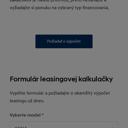
zákazníkov je našou prioritou, preto neváhajte a
vyžiadajte si ponuku na vybraný typ financovania.
Požiadať o výpočet
Formulár leasingovej kalkulačky
Vyplňte formulár a požiadajte o okamžitý výpočet
leasingu už dnes.
Vyberte model
*
Mandatory Field