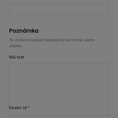
Poznámka
Tu môžete napísať dodatočný komentár alebo
otázku.
Váš text
Vyberte si predajcu Hyundai
Vyberte predajcu priamo na mape, alebo zadajte
názov predajcu v poli "Vyhľadať"..
Dealer-id
*
Mandatory Field