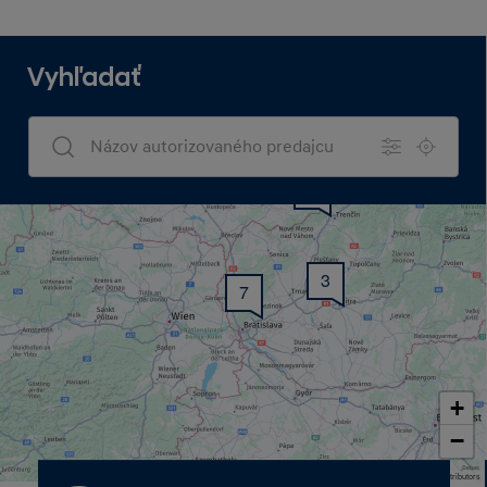
Vyhľadať
Dealers Search
8
3
7
+
−
Map data © OpenStreetMap contributors