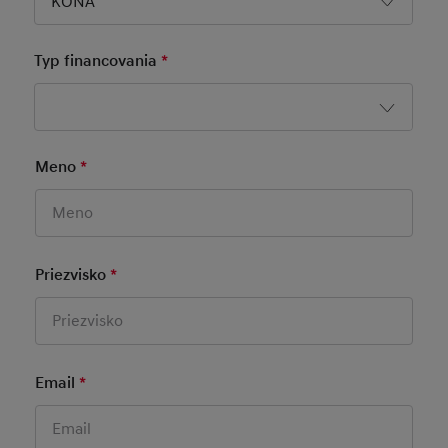
KONA
Typ financovania
*
Mandatory Field
Meno
*
Mandatory Field
Priezvisko
*
Mandatory Field
Email
*
Mandatory Field