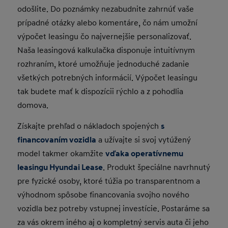
odošlite. Do poznámky nezabudnite zahrnúť vaše
prípadné otázky alebo komentáre, čo nám umožní
výpočet leasingu čo najvernejšie personalizovať.
Naša leasingová kalkulačka disponuje intuitívnym
rozhraním, ktoré umožňuje jednoduché zadanie
všetkých potrebných informácií. Výpočet leasingu
tak budete mať k dispozícii rýchlo a z pohodlia
domova.
Získajte prehľad o nákladoch spojených
s
financovaním vozidla
a užívajte si svoj vytúžený
model takmer okamžite
vďaka operatívnemu
leasingu Hyundai Lease
. Produkt špeciálne navrhnutý
pre fyzické osoby, ktoré túžia po transparentnom a
výhodnom spôsobe financovania svojho nového
vozidla bez potreby vstupnej investície. Postaráme sa
za vás okrem iného aj o kompletný servis auta či jeho