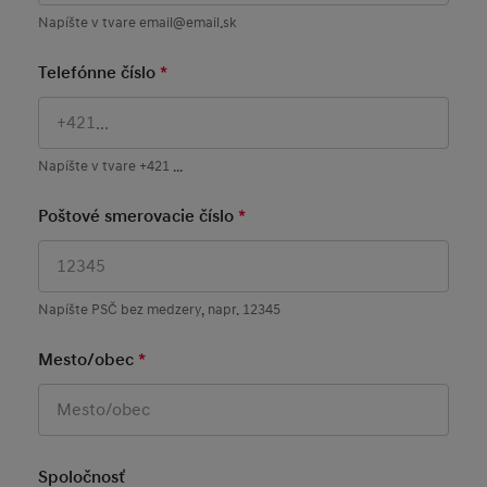
Napíšte v tvare email@email.sk
Telefónne číslo
*
Mandatory Field
Napíšte v tvare +421 ...
Poštové smerovacie číslo
*
Mandatory Field
Napíšte PSČ bez medzery, napr. 12345
Mesto/obec
*
Mandatory Field
Spoločnosť