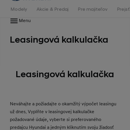
stránka
Modely
Akcie & Predaj
Pre majiteľov
Prejs
Menu
Leasingová kalkulačka
Leasingová kalkulačka
Neváhajte a požiadajte o okamžitý výpočet leasingu
už dnes. Vyplňte v leasingovej kalkulačke
požadované údaje, vyberte si preferovaného
predajcu Hyundai a jedným kliknutím svoju žiadosť