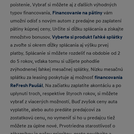
poistenie. Vybrať si môžete aj z ďalších výhodných
typov financovania.
Financovanie na pätiny
vám
umožní odísť s novým autom z predajne po zaplatení
pätiny kúpnej ceny. Určite si dĺžku splácania a získajte
množstvo bonusov.
Vyberte si produkt ľahké splátky
a zvoľte si okrem dĺžky splácania aj výšku prvej
platby. Splácanie si môžete rozdeliť na obdobie od 2
do 5 rokov, vďaka tomu si užijete pohodlie
zvýhodnenej ľahkej mesačnej splátky. Nízku mesačnú
splátku za leasing poskytuje aj možnosť
financovania
ReFresh Paušál
. Na začiatku zaplatíte akontáciu a po
uplynutí troch, respektíve štyroch rokov, si môžete
vybrať z viacerých možností. Buď zvyšok ceny auta
vyplatíte, alebo auto predáte predajcovi za
zostatkovú cenu, no vymeniť si ho u predajcu tiež
môžete za úplne nové. Prvotriedna starostlivosť o