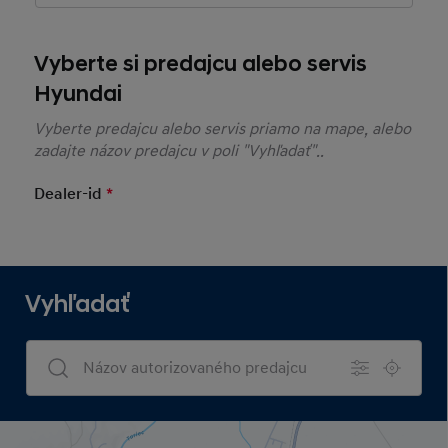
Vyberte si predajcu alebo servis
Hyundai
Vyberte predajcu alebo servis priamo na mape, alebo
zadajte názov predajcu v poli "Vyhľadať"..
Dealer-id
*
Mandatory Field
Vyhľadať
Dealers Search