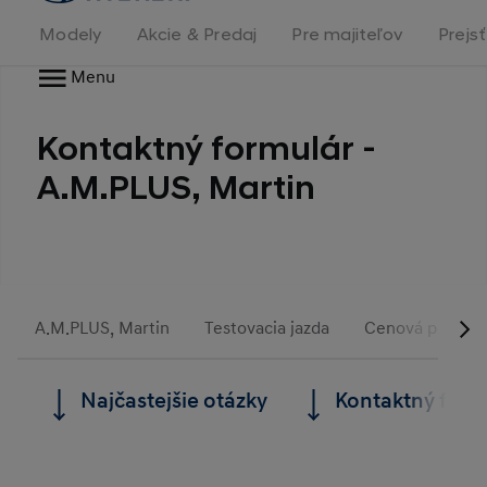
stránka
Modely
Akcie & Predaj
Pre majiteľov
Prejs
Menu
Kontaktný formulár -
A.M.PLUS, Martin
A.M.PLUS, Martin
Testovacia jazda
Cenová ponuka
Najčastejšie otázky
Kontaktný form