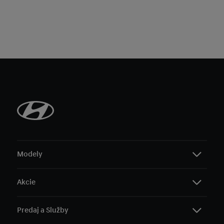
Modely
Akcie
i20
i30 Hatchback
Predaj a Služby
i30 Kombi
Všetky akciové ponuky