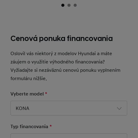
Cenová ponuka financovania
Oslovil vás niektorý z modelov Hyundai a máte
záujem o využitie výhodného financovania?
Vyžiadajte si nezáväznú cenovú ponuku vyplnením
formuláru nižšie.
Vyberte model
*
Mandatory Field
KONA
Typ financovania
*
Mandatory Field
Meno
*
Mandatory Field