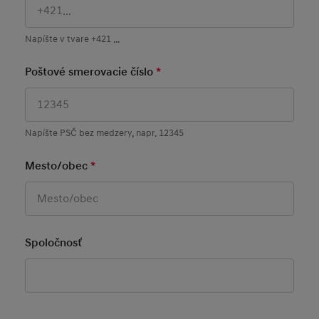
Poštové smerovacie číslo
*
Mandatory Field
Napíšte PSČ bez medzery, napr. 12345
Mesto/obec
*
Mandatory Field
Spoločnosť
Poznámka
Tu môžete napísať dodatočný komentár alebo
otázku.