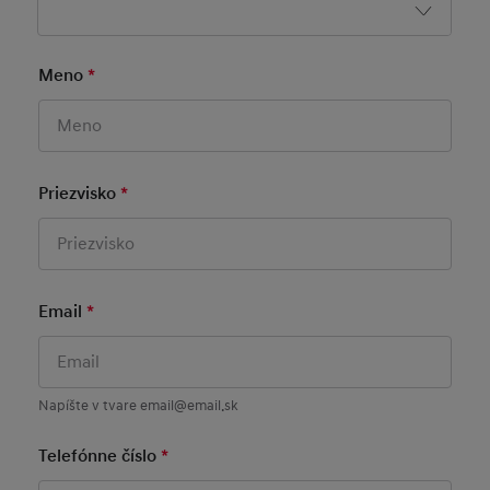
Priezvisko
*
Mandatory Field
Email
*
Mandatory Field
Napíšte v tvare email@email.sk
Telefónne číslo
*
Mandatory Field
Napíšte v tvare +421 ...