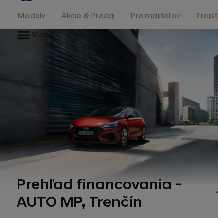
stránka
Modely
Akcie & Predaj
Pre majiteľov
Prejs
Menu
Prehľad financovania -
AUTO MP, Trenčín