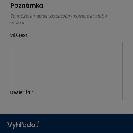
Váš text
Vyberte si predajcu Hyundai
Vyberte predajcu priamo na mape, alebo zadajte
názov predajcu v poli "Vyhľadať"..
Dealer-id
*
Mandatory Field
Vyhľadať
Dealers Search