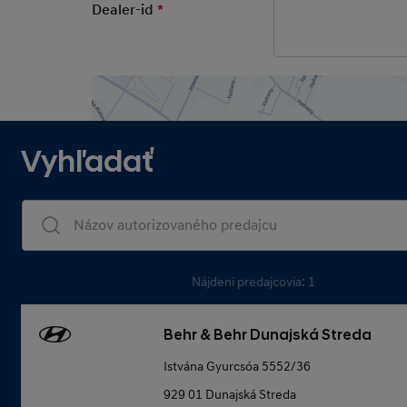
Dealer-id
*
Mandatory Field
Vyhľadať
Dealers Search
Nájdení predajcovia: 1
Behr & Behr Dunajská Streda
Istvána Gyurcsóa 5552/36
929 01 Dunajská Streda