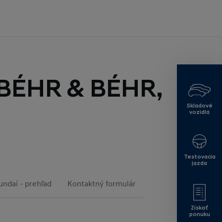
BÉHR & BÉHR,
Skladové
vozidlá
Testovacia
jazda
ndai - prehľad
Kontaktný formulár
Získať
ponuku