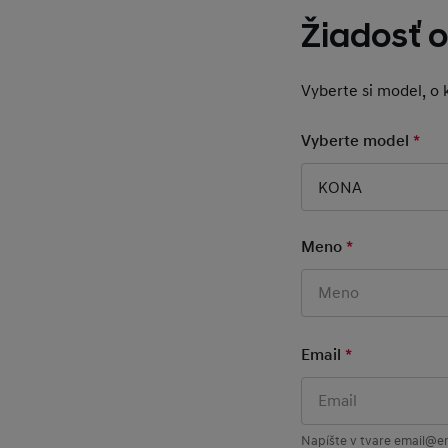
Žiadosť 
Vyberte si model, o 
Vyberte model
*
Man
KONA
Meno
*
Mandatory F
Email
*
Mandatory F
Napíšte v tvare email@em