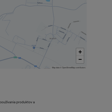
+
−
Map data © OpenStreetMap contributors
 používania produktov a