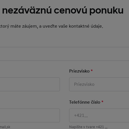
o nezáväznú cenovú ponuku
ktorý máte záujem, a uveďte vaše kontaktné údaje.
datory Field
ield
Priezvisko
*
Mandatory Field
ield
Telefónne číslo
*
Mandatory F
ail.sk
Napíšte v tvare +421 ...