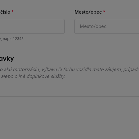
číslo
*
Mandatory Field
Mesto/obec
*
Mandatory Fie
, napr. 12345
avky
o akú motorizáciu, výbavu či farbu vozidla máte záujem, prípadn
alebo o iné doplnkové služby.
edajcu Hyundai
amo na mape, alebo zadajte názov predajcu v poli "Vyhľadať"..