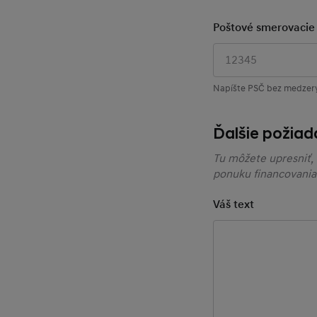
Poštové smerovacie 
Napíšte PSČ bez medzery
Ďalšie požiad
Tu môžete upresniť, 
ponuku financovania 
Váš text
Vyberte si pr
Vyberte predajcu pri