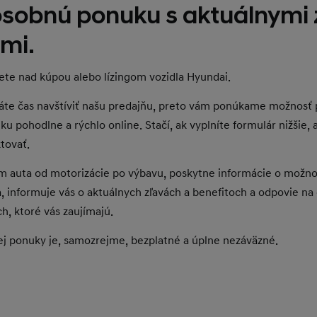
 osobnú ponuku s aktuálnymi
mi.
ete nad kúpou alebo lízingom vozidla Hyundai.
e čas navštíviť našu predajňu, preto vám ponúkame možnosť 
 pohodlne a rýchlo online. Stačí, ak vyplníte formulár nižšie, 
tovať.
m auta od motorizácie po výbavu, poskytne informácie o možno
a, informuje vás o aktuálnych zľavách a benefitoch a odpovie na
h, ktoré vás zaujímajú.
j ponuky je, samozrejme, bezplatné a úplne nezáväzné.