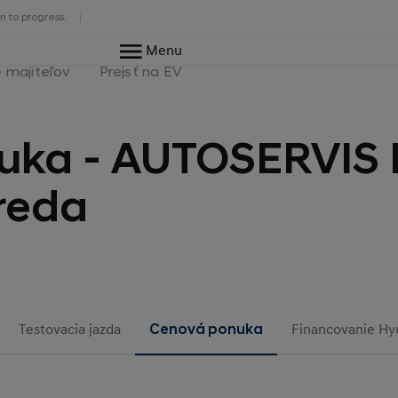
n to progress.
Menu
e majiteľov
Prejsť na EV
uka - AUTOSERVIS 
reda
Testovacia jazda
Cenová ponuka
Financovanie Hyu