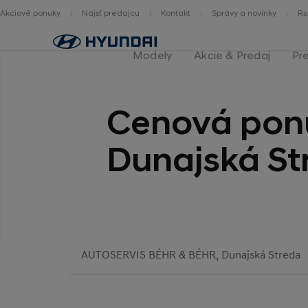
Akciové ponuky
Nájsť predajcu
Kontakt
Správy a novinky
Ru
Hlavná
stránka
Modely
Akcie & Predaj
Pr
Cenová pon
Dunajská St
AUTOSERVIS BÉHR & BÉHR, Dunajská Streda