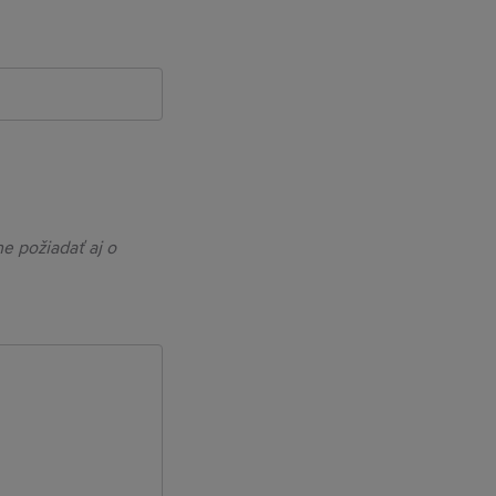
ld
e požiadať aj o