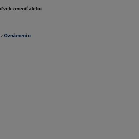
oľvek zmeniť alebo
 v
Oznámení o