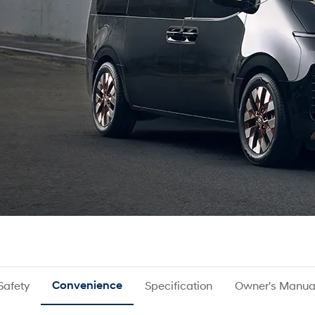
Safety
Convenience
Specification
Owner's Manua