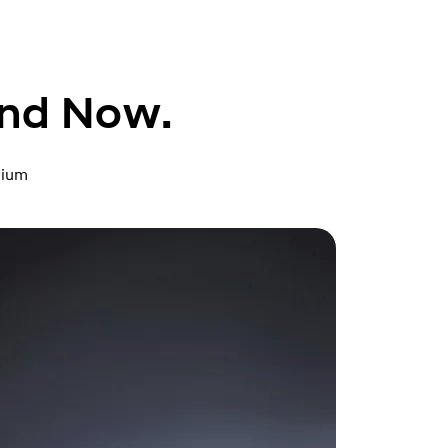
and Now.
mium