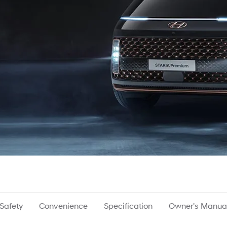
Safety
Convenience
Specification
Owner's Manua