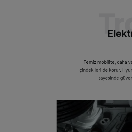
Tr
Elekt
Temiz mobilite, daha ye
içindekileri de korur. Hyu
sayesinde güven