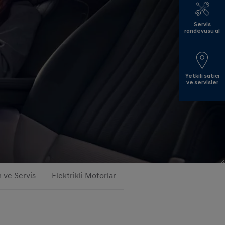
Servis
randevusu al
Yetkili satıcı
ve servisler
 ve Servis
Elektrikli Motorlar