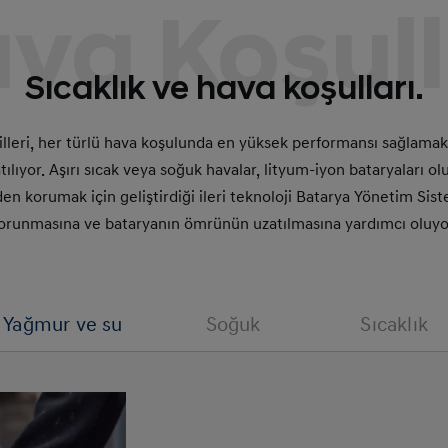
va Koşull
Sıcaklık ve hava koşulları.
illeri, her türlü hava koşulunda en yüksek performansı sağlamak
ılıyor. Aşırı sıcak veya soğuk havalar, lityum-iyon bataryaları o
den korumak için geliştirdiği ileri teknoloji Batarya Yönetim Sist
orunmasına ve bataryanın ömrünün uzatılmasına yardımcı oluyo
Yağmur ve su
Soğuk
Sıcaklık