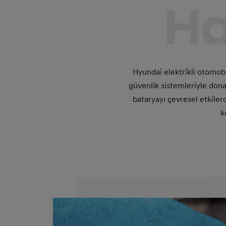
Ha
Hyundai elektrikli otomob
güvenlik sistemleriyle donat
bataryayı çevresel etkiler
k