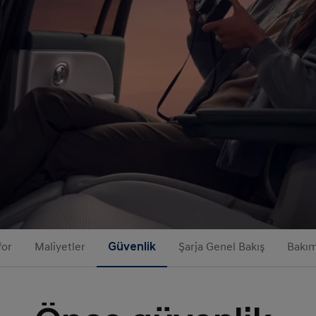
for
Maliyetler
Güvenlik
Şarja Genel Bakış
Bakım