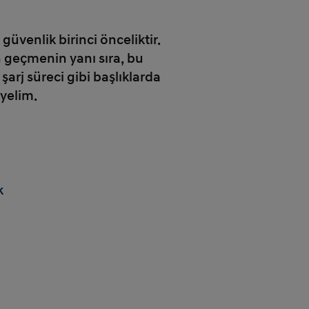
üvenlik birinci önceliktir.
n geçmenin yanı sıra, bu
şarj süreci gibi başlıklarda
eyelim.
k