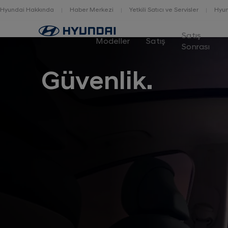
Hyundai Hakkında
Haber Merkezi
Yetkili Satıcı ve Servisler
Hyun
Home
Satış
Modeller
Satış
Sonrası
Güvenlik.