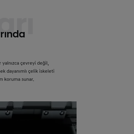
arı
arında
 yalnızca çevreyi değil,
ek dayanımlı çelik iskeleti
um koruma sunar.