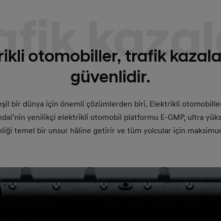
afik kazal
rikli otomobiller, trafik kazal
güvenlidir.
şil bir dünya için önemli çözümlerden biri. Elektrikli otomobiller
ndai’nin yenilikçi elektrikli otomobil platformu E-GMP, ultra yüks
liği temel bir unsur hâline getirir ve tüm yolcular için maksim