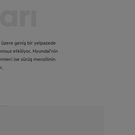
arı
 üzere geniş bir yelpazede
lumsuz etkiliyor. Hyundai’nin
emleri ise sürüş menzilinin
r.