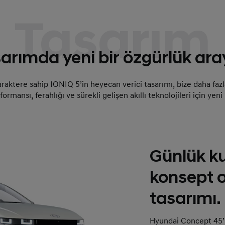
Tasarım
arımda yeni bir özgürlük aray
araktere sahip IONIQ 5’in heyecan verici tasarımı, bize daha fa
formansı, ferahlığı ve sürekli gelişen akıllı teknolojileri için yeni
Günlük ku
konsept 
tasarımı.
Hyundai Concept 45’i