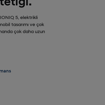
tetiği.
IONIQ 5, elektrikli
omobil tasarımı ve çok
a zamanda çok daha uzun
rmans