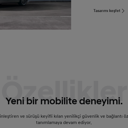
Tasarımı keşfet
Özellikler
Yeni bir mobilite deneyimi.
eştiren ve sürüşü keyifli kılan yenilikçi güvenlik ve bağlantı öz
tanımlamaya devam ediyor.