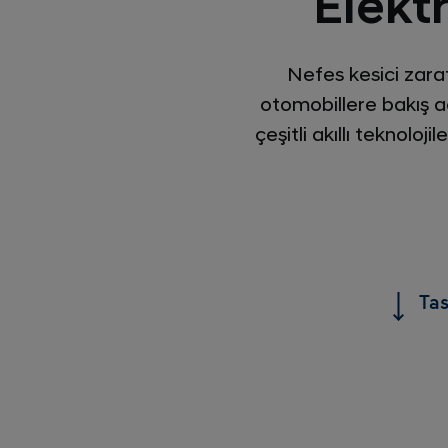
Elektr
Nefes kesici zaraf
otomobillere bakış aç
çeşitli akıllı teknolo
Ta