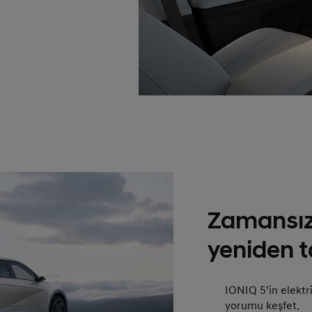
Zamansız
yeniden t
IONIQ 5’in elektri
yorumu keşfet.