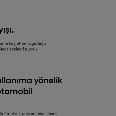
ışı.
zlasını keşfetme özgürlüğü
 ifade şekilleri bulduk.
llanıma yönelik
otomobil
n fütüristik tasarımından ilham