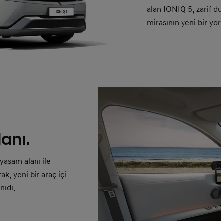
alan IONIQ 5, zarif d
mirasının yeni bir y
lanı.
yaşam alanı ile
k, yeni bir araç içi
nıdı.