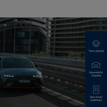
Test sürüşü
Hyundai'ni
tasarla
Ayın özel
teklifleri