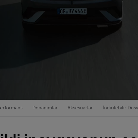
erformans
Donanımlar
Aksesuarlar
İndirilebilir Dos