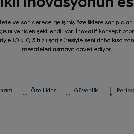
ikli inovasyonun es
ete ve son derece gelişmiş özelliklere sahip olan 
ısını yeniden şekillendiriyor. İnovatif konsept ot
jileriyle IONIQ 5 hızlı şarj süresiyle seni daha kıs
mesafeleri aşmaya davet ediyor.
sarım
Özellikler
Güvenlik
Perfo