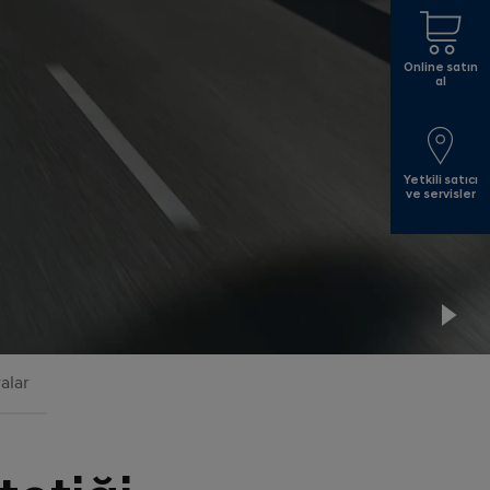
Online satın
al
Yetkili satıcı
ve servisler
Pla
yalar