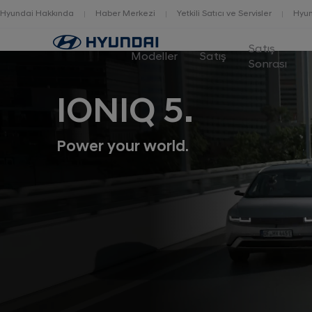
Hyundai Hakkında
Haber Merkezi
Yetkili Satıcı ve Servisler
Hyun
Home
Satış
Modeller
Satış
Sonrası
IONIQ 5.
Power your world.