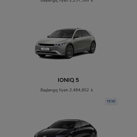
Başlangıç fiyatı
2.237.500 ₺
0
IONIQ 5
Başlangıç fiyatı
2.484.602 ₺
YENİ