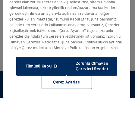
gerekli olan zorunlu çerezler ile kişiselleştirme, sitemizin daha
işlevsel kılınması, sizlere yönelik reklam/pazarlama faaliyetlerinin
gerçekleştirilmesi amaçlarıyla açık rızanıza dayanan diğer
çerezler kullanılmaktadır. "Tümünü Kabul Et" tuşuna basmanız
halinde tüm çerezlerin kullanımını onaylamış olursunuz. Çerezleri
kişiselleştirmek istiyorsanız “Çerez Ayarları” tuşuna, zorunlu
çerezler dışındaki tüm çerezleri reddetmek istiyorsanız “Zorunlu
Olmayan Çerezleri Reddet” tuşuna basınız. Konuya ilişkin ayrıntılı
bilgiye Çerez Aydınlatma Metni ve Politikası’ndan erişebilirsiniz.
Zorunlu Olmayan
Tümünü Kabul Et
Çerezleri Reddet
Çerez Ayarları
Test sürüşü
Hyundai'ni
Fiyat listesi
Servis
Yetkili satıcı
tasarla
randevusu al
ve servisler