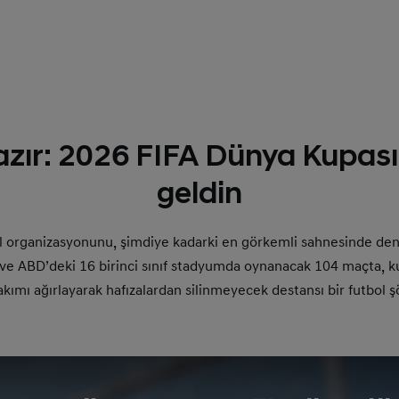
zır: 2026 FIFA Dünya Kupas
geldin
l organizasyonunu, şimdiye kadarki en görkemli sahnesinde de
ve ABD’deki 16 birinci sınıf stadyumda oynanacak 104 maçta, ku
takımı ağırlayarak hafızalardan silinmeyecek destansı bir futbol ş