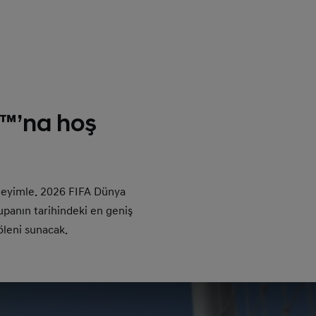
ı™’na hoş
neyimle. 2026 FIFA Dünya
panın tarihindeki en geniş
öleni sunacak.