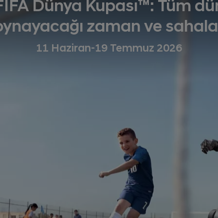
FIFA Dünya Kupası™: Tüm dü
oynayacağı zaman ve sahala
11 Haziran-19 Temmuz 2026