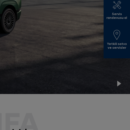
Servis
randevusu al
Yetkili satıcı
ve servisler
Pla
IFA