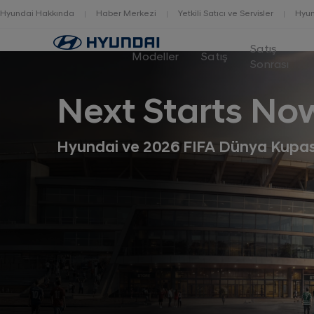
Hyundai Hakkında
Haber Merkezi
Yetkili Satıcı ve Servisler
Hyun
Home
Satış
Modeller
Satış
Sonrası
Next Starts No
Hyundai ve 2026 FIFA Dünya Kupa