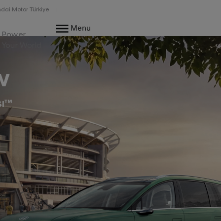
dai Motor Türkiye
Menu
Power
Your World
w
sı™