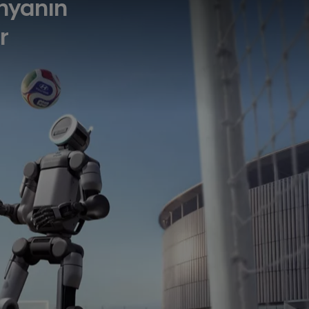
nyanın
r