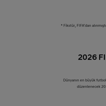
* Fikstür, FIFA’dan alınmışt
2026 F
Dünyanın en büyük futbol
düzenlenecek 202