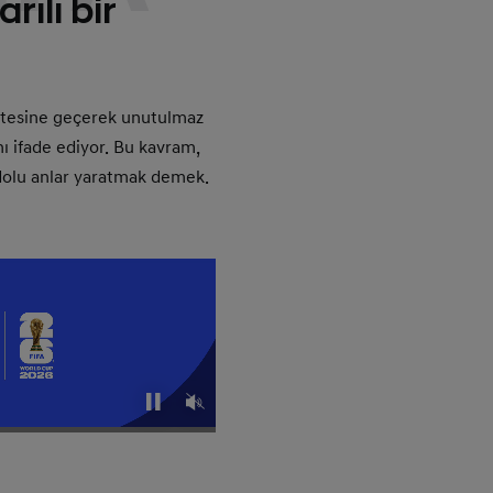
ılı bir
 ötesine geçerek unutulmaz
nı ifade ediyor. Bu kavram,
m dolu anlar yaratmak demek.