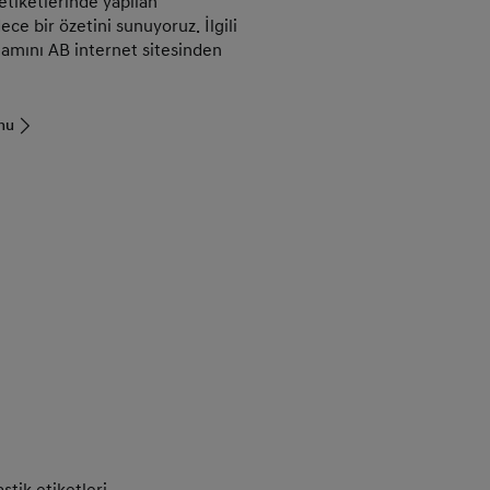
etiketlerinde yapılan
ece bir özetini sunuyoruz. İlgili
amını AB internet sitesinden
onu
stik etiketleri.