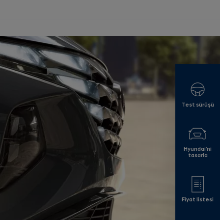
Test sürüşü
Hyundai'ni
tasarla
Fiyat listesi