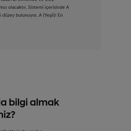
cı olacaktır. Sistemi içerisinde A
5 düzey bulunuyor. A (Yeşil): En
zı): En düşük yakıt verimliliği. Not:
yde yol tutuşunu ideal hâle
düzenli olarak kontrol edilmesi
a bilgi almak
niz?