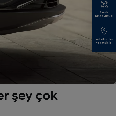
Servis
randevusu al
Yetkili satıcı
ve servisler
her şey çok