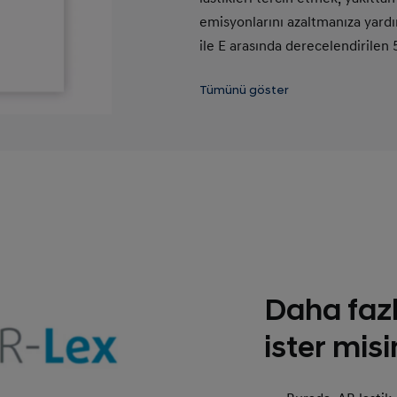
emisyonlarını azaltmanıza yardım
ile E arasında derecelendirilen 
yüksek yakıt verimliliği. E (Kırmı
Tümünü göster
Yakıt verimliliğini ve ıslak yüze
getirmek için lastik basıncının 
gerekir.
Daha fazl
ister misi