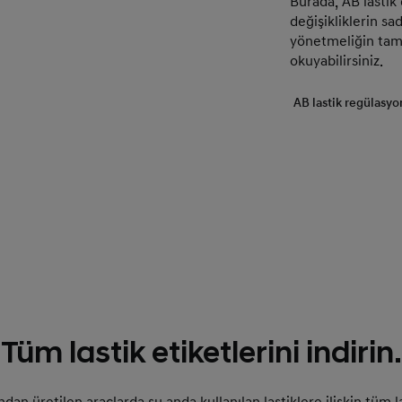
Burada, AB lastik 
değişikliklerin sad
yönetmeliğin tam
okuyabilirsiniz.
AB lastik regülasy
Tüm lastik etiketlerini indirin.
dan üretilen araçlarda şu anda kullanılan lastiklere ilişkin tüm la