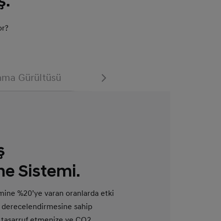
ş.
or?
nma Gürültüsü
Kar Lastiği
Buz Lastiği
ş
e Sistemi.
timine %20’ye varan oranlarda etki
ği derecelendirmesine sahip
an tasarruf etmenize ve CO2