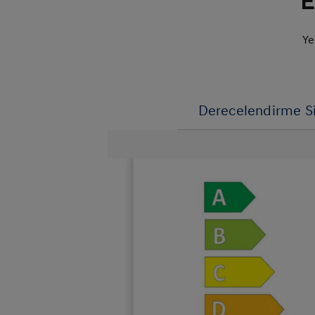
E
Ye
Derecelendirme S