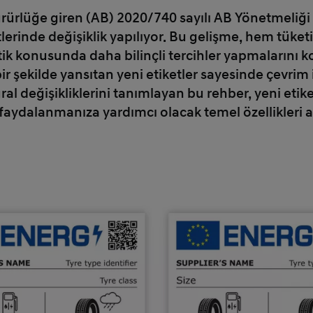
ürürlüğe giren (AB) 2020/740 sayılı AB Yönetmeliğ
ketlerinde değişiklik yapılıyor. Bu gelişme, hem tüke
tik konusunda daha bilinçli tercihler yapmalarını ko
ir şekilde yansıtan yeni etiketler sayesinde çevrim 
ural değişikliklerini tanımlayan bu rehber, yeni eti
 faydalanmanıza yardımcı olacak temel özellikleri aç