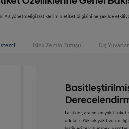
tiket Özelliklerine Genel Bakı
ni AB yönetmeliği lastiklerimin etiket bilgisini ne şekilde etkiliy
istemi
Islak Zemin Tutuşu
Dış Yuvarla
Basitleştirilmi
Derecelendirm
Lastikler, aracınızın yakıt tüke
edebilir. Yüksek yakıt verimlili
lastikleri tercih etmek, yakıtt