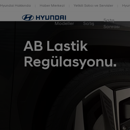
Hyundai Hakkında
Haber Merkezi
Yetkili Satıcı ve Servisler
Hyun
Home
Satış
Modeller
Satış
Sonrası
AB Lastik
Regülasyonu.