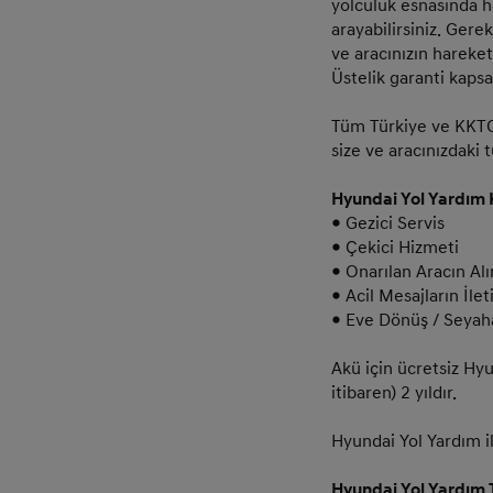
yolculuk esnasında h
arayabilirsiniz. Ger
ve aracınızın hareket
Üstelik garanti kaps
Tüm Türkiye ve KKTC
size ve aracınızdaki 
Hyundai Yol Yardım
● Gezici Servis
● Çekici Hizmeti
● Onarılan Aracın Al
● Acil Mesajların İlet
● Eve Dönüş / Seya
Akü için ücretsiz Hyu
itibaren) 2 yıldır.
Hyundai Yol Yardım i
Hyundai Yol Yardım 