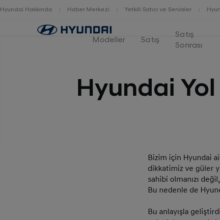
Hyundai Hakkında
Haber Merkezi
Yetkili Satıcı ve Servisler
Hyun
Home
Satış
Modeller
Satış
Sonrası
Hyundai Yol
Bizim için Hyundai ai
dikkatimiz ve güler y
sahibi olmanızı deği
Bu nedenle de Hyundai
Bu anlayışla geliştir