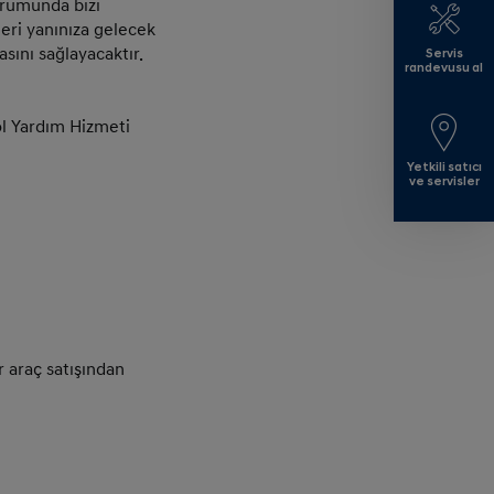
urumunda bizi
eri yanınıza gelecek
sını sağlayacaktır.
Servis
randevusu al
l Yardım Hizmeti
Yetkili satıcı
ve servisler
r araç satışından