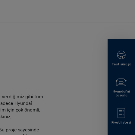
Test sürüşü
Hyundai'ni
tasarla
z verdiğimiz gibi tüm
e sadece Hyundai
zim için çok önemli.
kınız.
Fiyat listesi
 Bu proje sayesinde