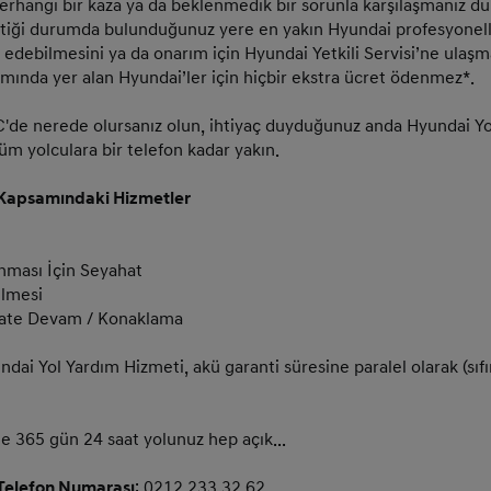
erhangi bir kaza ya da beklenmedik bir sorunla karşılaşmanız d
ektiği durumda bulunduğunuz yere en yakın Hyundai profesyonell
 edebilmesini ya da onarım için Hyundai Yetkili Servisi’ne ulaşma
amında yer alan Hyundai’ler için hiçbir ekstra ücret ödenmez*.
'de nerede olursanız olun, ihtiyaç duyduğunuz anda Hyundai Yo
tüm yolculara bir telefon kadar yakın.
 Kapsamındaki Hizmetler
ınması İçin Seyahat
ilmesi
hate Devam / Konaklama
ndai Yol Yardım Hizmeti, akü garanti süresine paralel olarak (sıfı
le 365 gün 24 saat yolunuz hep açık...
Telefon Numarası
: 0212 233 32 62