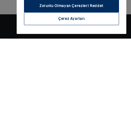
Zorunlu Olmayan Çerezleri Reddet
Çerez Ayarları
ld
Hyundai'yi Keşfet
i otomobil?
Felsefemiz
bil sahibi olmak
Mirasımız
ikli mi?
Made in Europe
ş
IONIQ markası
Robotik
Motorsport