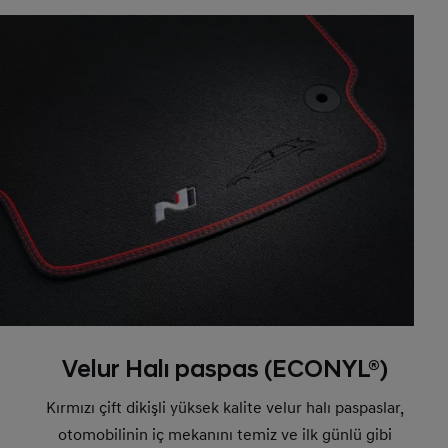
Velur Halı paspas (ECONYL®)
Kırmızı çift dikişli yüksek kalite velur halı paspaslar,
otomobilinin iç mekanını temiz ve ilk günlü gibi