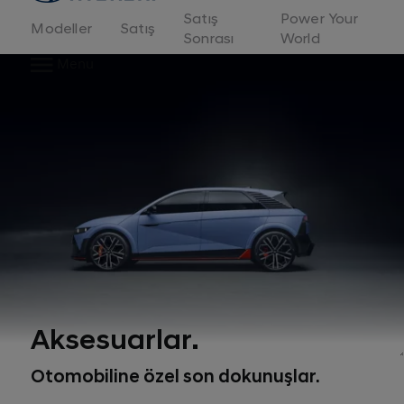
Satış
Power Your
Modeller
Satış
Sonrası
World
Menu
Aksesuarlar.
Otomobiline özel son dokunuşlar.