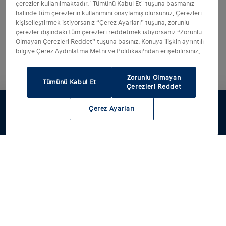
çerezler kullanılmaktadır. "Tümünü Kabul Et" tuşuna basmanız
halinde tüm çerezlerin kullanımını onaylamış olursunuz. Çerezleri
kişiselleştirmek istiyorsanız “Çerez Ayarları” tuşuna, zorunlu
çerezler dışındaki tüm çerezleri reddetmek istiyorsanız “Zorunlu
Olmayan Çerezleri Reddet” tuşuna basınız. Konuya ilişkin ayrıntılı
bilgiye Çerez Aydınlatma Metni ve Politikası’ndan erişebilirsiniz.
Zorunlu Olmayan
Tümünü Kabul Et
Çerezleri Reddet
Çerez Ayarları
Test sürüşü
Hyundai'ni
Fiyat listesi
Servis
Yetkili satıcı
tasarla
randevusu al
ve servisler
Modellerimiz